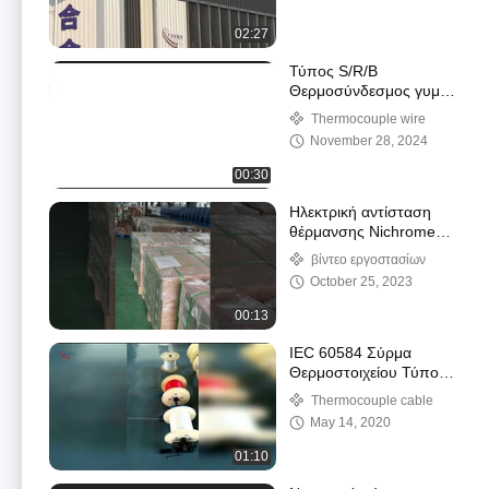
02:27
Τύπος S/R/B
Θερμοσύνδεσμος γυμνό
σύρμα
Thermocouple wire
November 28, 2024
00:30
Ηλεκτρική αντίσταση
θέρμανσης Nichrome
Wire Ni80Cr20
βίντεο εργοστασίων
October 25, 2023
00:13
IEC 60584 Σύρμα
Θερμοστοιχείου Τύπου
E / N Τυλιγμένο 1.29mm
Thermocouple cable
1.5mm Πρώτης Κλάσης
May 14, 2020
01:10