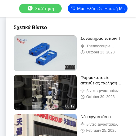
Συζήτηση
Μας Ελάτε Σε Επαφή Με
Σχετικά Βίντεο
Συνδετήρας τύπων Τ
Thermocouple
connector
October 23, 2023
00:30
Φαρμακοποιείο
απευθείας πώληση
νιχρωμικού σύρματος
βίντεο εργοστασίων
October 30, 2023
00:12
Νέο εργοστάσιο
βίντεο εργοστασίων
February 25, 2025