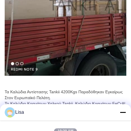
Τα Καλώδια Αντίστασης Tankii 4200Kgs Παραδόθηκαν Εγκαίρως
Στον Ευρωπαϊκό Πελάτη.
Το Καλώδιο Κραμάτων Χαλκού Tankii, Καλώδιο Κραμάτων FeCrAl,
Καλώδιο Κραμάτων NiCr Είναι Τα Δημοφιλέστερα Προϊόντα.
Lisa