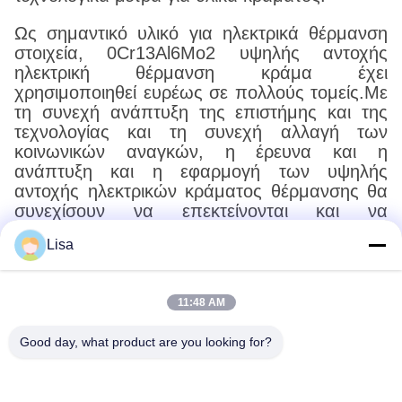
Ως σημαντικό υλικό για ηλεκτρικά θέρμανση
στοιχεία, 0Cr13Al6Mo2 υψηλής αντοχής
ηλεκτρική θέρμανση κράμα έχει
χρησιμοποιηθεί ευρέως σε πολλούς τομείς.Με
τη συνεχή ανάπτυξη της επιστήμης και της
τεχνολογίας και τη συνεχή αλλαγή των
κοινωνικών αναγκών, η έρευνα και η
ανάπτυξη και η εφαρμογή των υψηλής
αντοχής ηλεκτρικών κράματος θέρμανσης θα
συνεχίσουν να επεκτείνονται και να
εμβαθύνονται, φέρνοντας περισσότερη
Lisa
ευκολία και οφέλη στην ανθρώπινη παραγωγή
και τη ζωή.
11:48 AM
Good day, what product are you looking for?
Shanghai Tankii Alloy Material Co.,Ltd