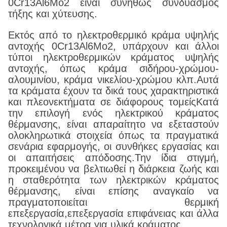
0Cr13Al6Mo2 είναι συνήθως συνδυασμός
τήξης και χύτευσης.
Εκτός από το ηλεκτροθερμικό κράμα υψηλής
αντοχής 0Cr13Al6Mo2, υπάρχουν και άλλοι
τύποι ηλεκτροθερμικών κράματος υψηλής
αντοχής, όπως κράμα σιδήρου-χρώμου-
αλουμινίου, κράμα νικελίου-χρώμου κλπ.Αυτά
τα κράματα έχουν τα δικά τους χαρακτηριστικά
και πλεονεκτήματα σε διάφορους τομείςΚατά
την επιλογή ενός ηλεκτρικού κράματος
θέρμανσης, είναι απαραίτητο να εξεταστούν
ολοκληρωτικά στοιχεία όπως τα πραγματικά
σενάρια εφαρμογής, οι συνθήκες εργασίας και
οι απαιτήσεις απόδοσης.Την ίδια στιγμή,
προκειμένου να βελτιωθεί η διάρκεια ζωής και
η σταθερότητα των ηλεκτρικών κράματος
θέρμανσης, είναι επίσης αναγκαίο να
πραγματοποιείται θερμική
επεξεργασία,επεξεργασία επιφάνειας και άλλα
τεχνολογικά μέτρα για υλικά κράματος.