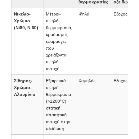
θερμοκρασίες
οξείδωση
Νικέλιο-
Μέτρια-
Ψηλά
Εξοχος
Χρώμιο
υψηλή
(Ni80, Ni60)
θερμοκρασία,
κραδασμοί,
εφαρμογές
που
χρειάζονται
υψηλή
αντοχή
Σίδηρος-
Εξαιρετικά
Χαμηλός
Εξοχος
Χρώμιο-
υψηλή
Αλουμίνιο
θερμοκρασία
(>1200°C),
στατική,
απαιτητική
αντοχή στην
οξείδωση