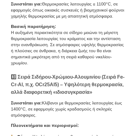
Συνιστάται για:
Θερμοκρασίες λειτουργίας ≤ 1100°C, σε
εφαρμογές όπως οικιακές συσκευές ή βιομηχανικοί φούρνοι
χαμηλής θερμοκρασίας με μη απαιτητική ατμόσφαιρα.
Βασική παρατήρηση:
Η αυξημένη περιεκτικότητα σε σίδηρο μειώνει τη μέγιστη
θερμοκρασία λειτουργίας του κράματος και την αντίσταση
στην ενανθράκωση. Σε ατμόσφαιρες υψηλής θερμοκρασίας
ή πλούσιες σε άνθρακα, η διάρκεια ζωής του θα είναι
σημαντικά μικρότερη από τη σειρά καθαρού νικελίου-
χρωμίου.
3️⃣ Σειρά Σιδήρου-Χρώμιου-Αλουμινίου (Σειρά Fe-
Cr-Al, π.χ. OCr25Al5) – Υψηλότερη θερμοκρασία,
αλλά διαφορετική «ιδιοσυγκρασία»
Συνιστάται για:
Κλίβανοι με θερμοκρασίες λειτουργίας έως
1400°C, σε εφαρμογές χωρίς κραδασμούς ή σκληρές
ατμόσφαιρες.
Πλεονεκτήματα και περιορισμοί: