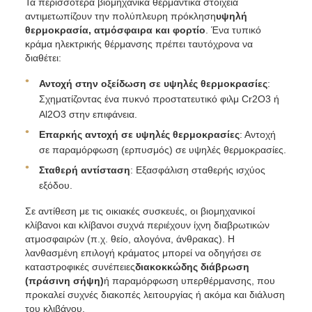
Τα περισσότερα βιομηχανικά θερμαντικά στοιχεία
αντιμετωπίζουν την πολύπλευρη πρόκληση
υψηλή
θερμοκρασία, ατμόσφαιρα και φορτίο
. Ένα τυπικό
κράμα ηλεκτρικής θέρμανσης πρέπει ταυτόχρονα να
διαθέτει:
Αντοχή στην οξείδωση σε υψηλές θερμοκρασίες
:
Σχηματίζοντας ένα πυκνό προστατευτικό φιλμ Cr2O3 ή
Al2O3 στην επιφάνεια.
Επαρκής αντοχή σε υψηλές θερμοκρασίες
: Αντοχή
σε παραμόρφωση (ερπυσμός) σε υψηλές θερμοκρασίες.
Σταθερή αντίσταση
: Εξασφάλιση σταθερής ισχύος
εξόδου.
Σε αντίθεση με τις οικιακές συσκευές, οι βιομηχανικοί
κλίβανοι και κλίβανοι συχνά περιέχουν ίχνη διαβρωτικών
ατμοσφαιρών (π.χ. θείο, αλογόνα, άνθρακας). Η
λανθασμένη επιλογή κράματος μπορεί να οδηγήσει σε
καταστροφικές συνέπειες
διακοκκώδης διάβρωση
(πράσινη σήψη)
ή παραμόρφωση υπερθέρμανσης, που
προκαλεί συχνές διακοπές λειτουργίας ή ακόμα και διάλυση
του κλιβάνου.