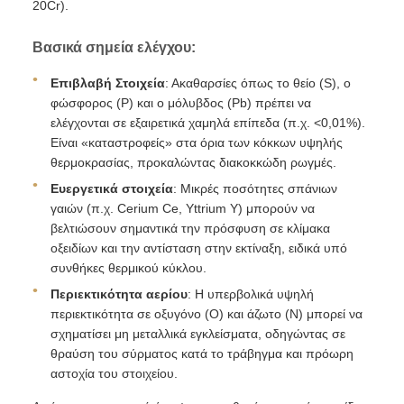
20Cr).
Βασικά σημεία ελέγχου:
Επιβλαβή Στοιχεία
: Ακαθαρσίες όπως το θείο (S), ο
φώσφορος (P) και ο μόλυβδος (Pb) πρέπει να
ελέγχονται σε εξαιρετικά χαμηλά επίπεδα (π.χ. <0,01%).
Είναι «καταστροφείς» στα όρια των κόκκων υψηλής
θερμοκρασίας, προκαλώντας διακοκκώδη ρωγμές.
Ευεργετικά στοιχεία
: Μικρές ποσότητες σπάνιων
γαιών (π.χ. Cerium Ce, Yttrium Y) μπορούν να
βελτιώσουν σημαντικά την πρόσφυση σε κλίμακα
οξειδίων και την αντίσταση στην εκτίναξη, ειδικά υπό
συνθήκες θερμικού κύκλου.
Περιεκτικότητα αερίου
: Η υπερβολικά υψηλή
περιεκτικότητα σε οξυγόνο (Ο) και άζωτο (Ν) μπορεί να
σχηματίσει μη μεταλλικά εγκλείσματα, οδηγώντας σε
θραύση του σύρματος κατά το τράβηγμα και πρόωρη
αστοχία του στοιχείου.