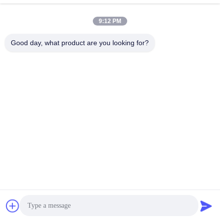
9:12 PM
Good day, what product are you looking for?
Shanghai Tankii Alloy Material Co.,Ltd
east@tankii.com
86-21-56110178
1900 Mudanjiang Road, περ
ιοχή Baoshan, 201999, Σαγκ
άη, Κίνα
Καλή ποιότητα της Κίνας Σύρματα από χαλκό νικελίου κράμα Προμηθευτής.
Πνευματικά δικαιώματα © 2026 Shanghai Tankii Alloy Material Co.,Ltd .
Διατηρούνται όλα τα πνευματικά δικαιώματα.