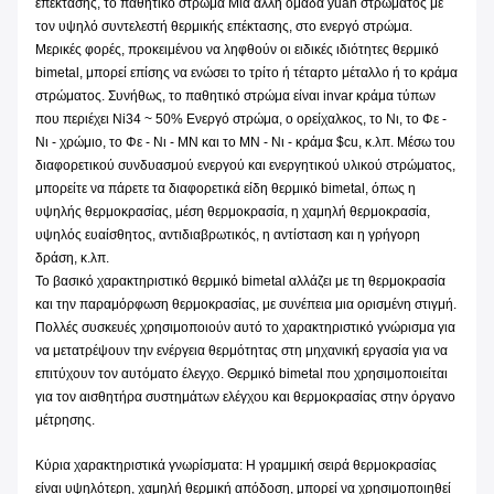
επέκτασης, το παθητικό στρώμα Μια άλλη ομάδα yuan στρώματος με
τον υψηλό συντελεστή θερμικής επέκτασης, στο ενεργό στρώμα.
Μερικές φορές, προκειμένου να ληφθούν οι ειδικές ιδιότητες θερμικό
bimetal, μπορεί επίσης να ενώσει το τρίτο ή τέταρτο μέταλλο ή το κράμα
στρώματος. Συνήθως, το παθητικό στρώμα είναι invar κράμα τύπων
που περιέχει Ni34 ~ 50% Ενεργό στρώμα, ο ορείχαλκος, το Νι, το Φε -
Νι - χρώμιο, το Φε - Νι - ΜΝ και το ΜΝ - Νι - κράμα $cu, κ.λπ. Μέσω του
διαφορετικού συνδυασμού ενεργού και ενεργητικού υλικού στρώματος,
μπορείτε να πάρετε τα διαφορετικά είδη θερμικό bimetal, όπως η
υψηλής θερμοκρασίας, μέση θερμοκρασία, η χαμηλή θερμοκρασία,
υψηλός ευαίσθητος, αντιδιαβρωτικός, η αντίσταση και η γρήγορη
δράση, κ.λπ.
Το βασικό χαρακτηριστικό θερμικό bimetal αλλάζει με τη θερμοκρασία
και την παραμόρφωση θερμοκρασίας, με συνέπεια μια ορισμένη στιγμή.
Πολλές συσκευές χρησιμοποιούν αυτό το χαρακτηριστικό γνώρισμα για
να μετατρέψουν την ενέργεια θερμότητας στη μηχανική εργασία για να
επιτύχουν τον αυτόματο έλεγχο. Θερμικό bimetal που χρησιμοποιείται
για τον αισθητήρα συστημάτων ελέγχου και θερμοκρασίας στην όργανο
μέτρησης.
Κύρια χαρακτηριστικά γνωρίσματα: Η γραμμική σειρά θερμοκρασίας
είναι υψηλότερη, χαμηλή θερμική απόδοση, μπορεί να χρησιμοποιηθεί