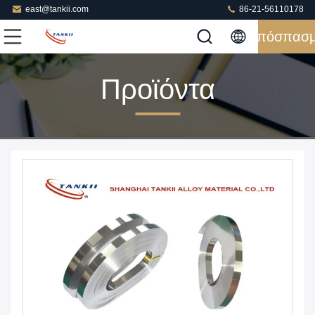
east@tankii.com
86-21-56110178
Απόσπασ
Προϊόντα