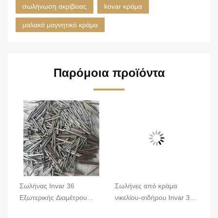
σωλήνωση ακρίβειας
kovar κράμα
μαλακό μαγνητικό κράμα
Παρόμοια προϊόντα
Σωλήνας Invar 36
Σωλήνες από κράμα
Σω
mm
Εξωτερικής Διαμέτρου
νικελίου-σιδήρου Invar 36
νι
20mm Λεία Επιφάνεια
με ελάχιστη εξωτερική
υψ