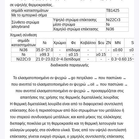
σε υψηλής θερμοκρασίας.
σημάδι καταστημάτων
TB1425
Με το εμπορικό σήμα
Υψηλό στρώμα επέκτασης
Ni22Cr3
Σύνθετο στρώμα
μέσο στρώμα
Νι
alloybrand
Χαμηλό στρώμα επέκτασης
Ni36
Χημική σύνθεση
σημάδι
Νι
Χρώμιο
Φε
Κοβάλτιο
$cu
ZN
ΜΝ
Si
καταστημάτων
Ni36
35.0~37.0
-
επίδομα
-
-
-
≤0.60
≤0.3
Νι
≥99.3
-
≤0.15
-
≥0.15
-
-
Ni22Cr3
21.0~23.0
2.0~4.0
επίδομα
-
-
-
0.3~0.6
0.15~0.
διαδικασία παραγωγής
Το ελασματοποιημένο εν ψυχρώ →go πετρέλαιο → που παστώνει →
που ανοπτεί το ελασματοποιημένο εν ψυχρώ →oil → που παστώνει →
που ανοπτεί ελασματοποιημένο εν ψυχρώ → προσαρμόζεται στις
απαιτήσεις της χρήσης της θερμικής διμεταλλικής λουρίδας
Η θερμική διμεταλλική λουρίδα είναι από το διαφορετικό συντελεστή
επέκτασης δύο ή περισσότερων από δύο στρωμάτων του μετάλλου ή
του στερεού συνδυασμού μετάλλων, και κατά μήκος της ολόκληρης
διεπαφής ποικίλλει με τη θερμοκρασία και τη θερμική λειτουργία των
αλλαγών μορφής στα σύνθετα υλικά. Ένας από τον υψηλό συντελεστή
επέκτασης γίνεται ενεργό στρώμα, ο χαμηλός συντελεστής επέκτασης