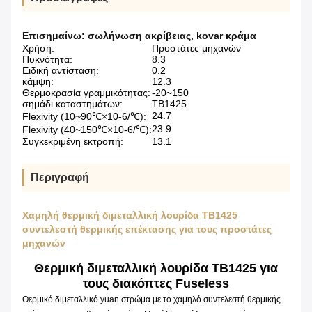
Επισημαίνω:
σωλήνωση ακρίβειας
,
kovar κράμα
Χρήση:
Προστάτες μηχανών
Πυκνότητα:
8.3
Ειδική αντίσταση:
0.2
κάμψη:
12.3
Θερμοκρασία γραμμικότητας:
-20~150
σημάδι καταστημάτων:
TB1425
24.7
Flexivity (10~90℃×10-6/℃):
23.9
Flexivity (40~150℃×10-6/℃):
Συγκεκριμένη εκτροπή:
13.1
Περιγραφή
Χαμηλή θερμική διμεταλλική λουρίδα TB1425
συντελεστή θερμικής επέκτασης για τους προστάτες
μηχανών
Θερμική διμεταλλική λουρίδα TB1425 για
τους διακόπτες Fuseless
Θερμικό διμεταλλικό yuan στρώμα με το χαμηλό συντελεστή θερμικής