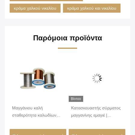
κράμα χαλκού νικελίου
κράμα χαλκού και νικελίου
Παρόμοια προϊόντα
Βίντεο
Βίν
Μαγγάνιου καλή
Κατασκευαστής σύρματος
Υπ
ού
σταθερότητα καλωδίων
μαγγανίνης εμαγιέ |
κρ
χαλκού ηλεκτρική
Μονωμένο σύρμα
με
ανθεκτική για τον αντιστάτη
μαγγανίνης 6J12 6J8 6J11
σχ