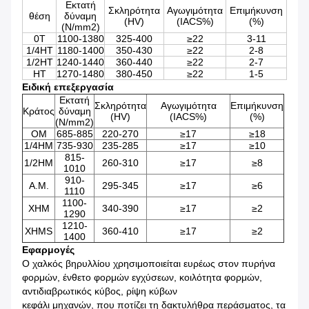
Εκτατή
Σκληρότητα
Αγωγιμότητα
Επιμήκυνση
θέση
δύναμη
(HV)
(IACS%)
(%)
(N/mm2)
0T
1100-1380
325-400
≥
22
3-11
1/4HT
1180-1400
350-430
≥22
2-8
1/2HT
1240-1440
360-440
≥
22
2-7
HT
1270-1480
380-450
≥
22
1-5
Ειδική επεξεργασία
Εκτατή
Σκληρότητα
Αγωγιμότητα
Επιμήκυνση
Κράτος
δύναμη
(HV)
(IACS%)
(%)
(N/mm2)
OM
685-885
220-270
≥17
≥18
1/4HM
735-930
235-285
≥17
≥10
815-
1/2HM
260-310
≥17
≥8
1010
910-
Α.Μ.
295-345
≥17
≥6
1110
1100-
XHM
340-390
≥17
≥2
1290
1210-
XHMS
360-410
≥17
≥2
1400
Εφαρμογές
Ο χαλκός βηρυλλίου χρησιμοποιείται ευρέως στον πυρήνα
φορμών, ένθετο φορμών εγχύσεων, κοιλότητα φορμών,
αντιδιαβρωτικός κύβος, ρίψη κύβων
κεφάλι μηχανών, που ποτίζει τη δακτυλήθρα περάσματος, τα