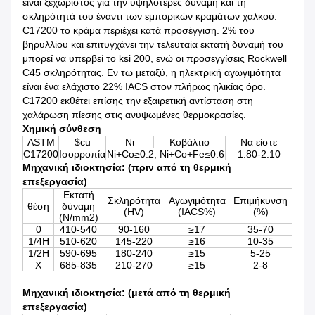
είναι ξεχωριστός για την υψηλότερες δύναμη και τη
σκληρότητά του έναντι των εμπορικών κραμάτων χαλκού.
C17200 το κράμα περιέχει κατά προσέγγιση. 2% του
βηρυλλίου και επιτυγχάνει την τελευταία εκτατή δύναμή του
μπορεί να υπερβεί το ksi 200, ενώ οι προσεγγίσεις Rockwell
C45 σκληρότητας. Εν τω μεταξύ, η ηλεκτρική αγωγιμότητα
είναι ένα ελάχιστο 22% IACS στον πλήρως ηλικίας όρο.
C17200 εκθέτει επίσης την εξαιρετική αντίσταση στη
χαλάρωση πίεσης στις ανυψωμένες θερμοκρασίες.
Χημική σύνθεση
ASTM
$cu
Νι
Κοβάλτιο
Να είστε
C17200
Ισορροπία
Ni+Co≥0.2, Ni+Co+Fe≤0.6
1.80-2.10
Μηχανική ιδιοκτησία: (πριν από τη θερμική
επεξεργασία)
Εκτατή
Σκληρότητα
Αγωγιμότητα
Επιμήκυνση
θέση
δύναμη
(HV)
(IACS%)
(%)
(N/mm2)
0
410-540
90-160
≥17
35-70
1/4H
510-620
145-220
≥16
10-35
1/2H
590-695
180-240
≥15
5-25
Χ
685-835
210-270
≥15
2-8
Μηχανική ιδιοκτησία: (μετά από τη θερμική
επεξεργασία)