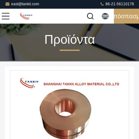
east@tankii.com
86-21-56110178
Απόσπασ
Προϊόντα