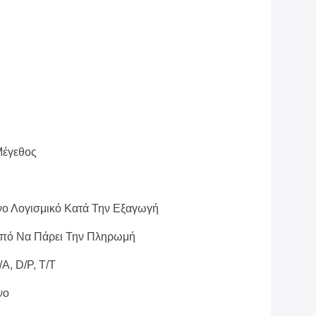
Μέγεθος
ο Λογισμικό Κατά Την Εξαγωγή
Από Να Πάρει Την Πληρωμή
A, D/P, T/T
νο