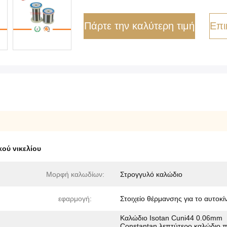
Πάρτε την καλύτερη τιμή
Επι
ού νικελίου
Μορφή καλωδίων:
Στρογγυλό καλώδιο
εφαρμογή:
Στοιχείο θέρμανσης για το αυτοκί
Καλώδιο Isotan Cuni44 0.06mm
Constantan λεπτύτερο καλώδιο 