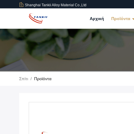
Shanghai Tankii Alloy Material Co.,Ltd
Αρχική
Προϊόντα
Σπίτι
/
Προϊόντα