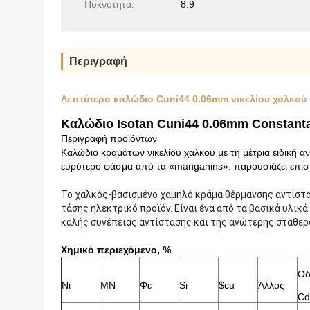
Πυκνότητα:
8.9
Περιγραφή
Λεπτύτερο καλώδιο Cuni44 0.06mm νικελίου χαλκού
Καλώδιο Isotan Cuni44 0.06mm Constanta
Περιγραφή προϊόντων
Καλώδιο κραμάτων νικελίου χαλκού με τη μέτρια ειδική 
ευρύτερο φάσμα από τα «manganins». παρουσιάζει επίσ
Το χαλκός-βασισμένο χαμηλό κράμα θέρμανσης αντίστα
τάσης ηλεκτρικό προϊόν. Είναι ένα από τα βασικά υλι
καλής συνέπειας αντίστασης και της ανώτερης σταθερ
Χημικό περιεχόμενο, %
Οδ
Νι
ΜΝ
Φε
Si
$cu
Άλλος
Cd