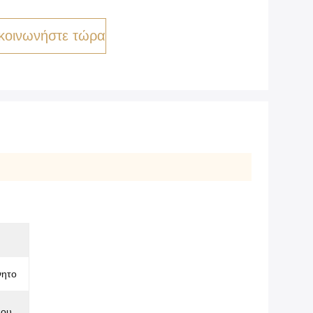
κοινωνήστε τώρα
νητο
που