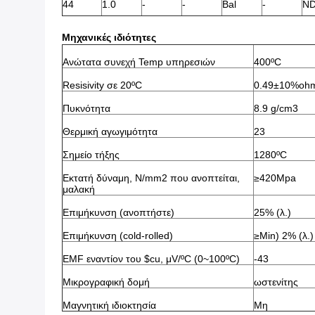
44
1.0
-
-
Bal
-
N
Μηχανικές ιδιότητες
Ανώτατα συνεχή Temp υπηρεσιών
400ºC
Resisivity σε 20ºC
0.49±10%oh
Πυκνότητα
8.9 g/cm3
Θερμική αγωγιμότητα
23
Σημείο τήξης
1280ºC
Εκτατή δύναμη, N/mm2 που ανοπτείται,
≥420Mpa
μαλακή
Επιμήκυνση (ανοπτήστε)
25% (λ.)
Επιμήκυνση (cold-rolled)
≥Min) 2% (λ.)
EMF εναντίον του $cu, μV/ºC (0~100ºC)
-43
Μικρογραφική δομή
ωστενίτης
Μαγνητική ιδιοκτησία
Μη