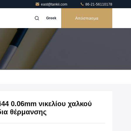
east@tankii.com
86-21-56110178
Απόσπασμα
Greek
44 0.06mm νικελίου χαλκού
δια θέρμανσης