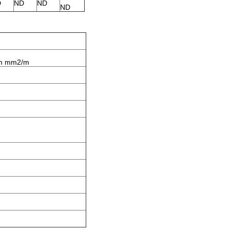
D
ND
ND
ND
m mm2/m