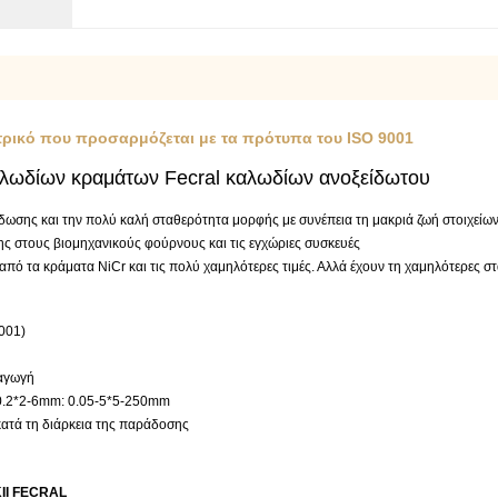
τρικό που προσαρμόζεται με τα πρότυπα του ISO 9001
αλωδίων κραμάτων Fecral καλωδίων ανοξείδωτου
ίδωσης και την πολύ καλή σταθερότητα μορφής με συνέπεια τη μακριά ζωή στοιχείων
ης στους βιομηχανικούς φούρνους και τις εγχώριες συσκευές
 τα κράματα NiCr και τις πολύ χαμηλότερες τιμές. Αλλά έχουν τη χαμηλότερες σταθε
001)
ραγωγή
-0.2*2-6mm: 0.05-5*5-250mm
κατά τη διάρκεια της παράδοσης
II FECRAL