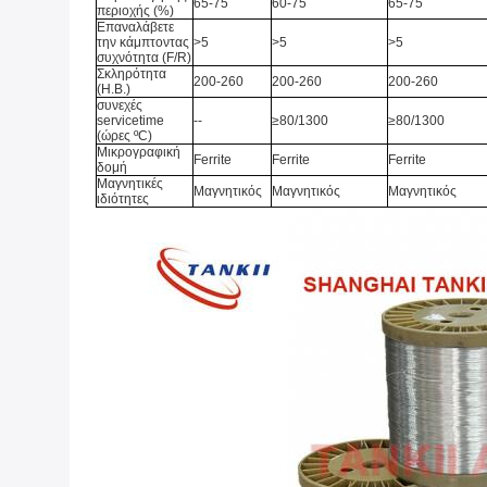
65-75
60-75
65-75
περιοχής (%)
Επαναλάβετε
την κάμπτοντας
>
5
>
5
>
5
συχνότητα (F/R)
Σκληρότητα
200-260
200-260
200-260
(H.B.)
συνεχές
servicetime
--
≥80/1300
≥80/1300
(ώρες ºC)
Μικρογραφική
Ferrite
Ferrite
Ferrite
δομή
Μαγνητικές
Μαγνητικός
Μαγνητικός
Μαγνητικός
ιδιότητες