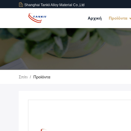
Shanghai Tankii Alloy Material Co.,Ltd
Αρχική
Προϊόντα
Σπίτι
/
Προϊόντα