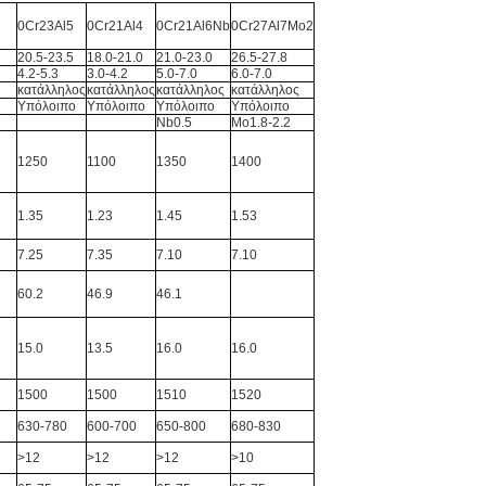
0Cr23Al5
0Cr21Al4
0Cr21Al6Nb
0Cr27Al7Mo2
20.5-23.5
18.0-21.0
21.0-23.0
26.5-27.8
4.2-5.3
3.0-4.2
5.0-7.0
6.0-7.0
κατάλληλος
κατάλληλος
κατάλληλος
κατάλληλος
Υπόλοιπο
Υπόλοιπο
Υπόλοιπο
Υπόλοιπο
Nb0.5
Mo1.8-2.2
1250
1100
1350
1400
1.35
1.23
1.45
1.53
7.25
7.35
7.10
7.10
60.2
46.9
46.1
15.0
13.5
16.0
16.0
1500
1500
1510
1520
630-780
600-700
650-800
680-830
>
12
>
12
>
12
>
10