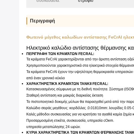
συσκευασία:
στροφίο
Περιγραφή
Φωτεινό μέγεθος καλωδίων αντίστασης FeCrAl ηλεκ
Ηλεκτρικό καλώδιο αντίστασης θέρμανσης κ
ΠΕΡΙΓΡΑΦΗ ΤΩΝ ΚΡΑΜΆΤΩΝ FECRAL:
Τα κράματα FeCrAl χαρακτηρίζονται από την άριστη αντίσταση οξε
Χρησιμοποιούνται χαρακτηριστικά στα ηλεκτρικά στοιχεία θέρμανσ
Τα κράματα FeCrAl έχουν την υψηλότερη θερμοκρασία υπηρεσιών από
από έναν χρονικό κύκλο
ΧΑΡΑΚΤΗΡΙΣΤΙΚΆ ΚΡΑΜΆΤΩΝ TANKII FECRAL:
Κατασκευασμένος σύμφωνα με τη διεθνή ποιότητα. Σύστημα (ISO9
Σταθερή αντίσταση και μακράς διαρκείας έκταση
Το πιστοποιητικό δοκιμής μύλων θα παρασχεθεί μετά από την πα
Καλώδιο σειράς μεγέθους: κορδέλλες .0.01810mm: λουρίδες 0.05
Καλές μέθοδοι συσκευασίας για να κρατήσει τα αγαθά καμία ζημία 
Προσαρμοσμένη ετικέτα, συσκευασία, υπηρεσία cOem.
υπηρεσία μεταπώλησης 24 ωρών.
ΚΥΡΙΑ ΧΑΡΑΚΤΗΡΙΣΤΙΚΑ ΤΩΝ ΚΡΑΜΆΤΩΝ ΘΈΡΜΑΝΣΗΣ TANK