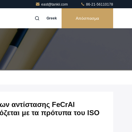
east@tankii.com
86-21-56110178
Απόσπασμα
Greek
ων αντίστασης FeCrAl
ζεται με τα πρότυπα του ISO