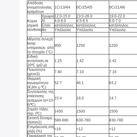
Απόδοση
ονοματολογίας
1Cr13Al4
0Cr25Al5
0Cr21Al6
κραμάτων
Χρώμιο
12.0-15.0
23.0-26.0
19.0-22.0
Al
4.0-6.0
4.5-6.5
5.0-7.0
Κύρια
χημική
Επαν
κατάλληλος
κατάλληλος
κατάλληλος
σύνθεση
Φε
Υπόλοιπο
Υπόλοιπο
Υπόλοιπο
Μέγιστα συνεχή
temp
950
1250
1250
υπηρεσιών. από
το στοιχείο (
°C
)
Ειδική
αντίσταση σε
1.25
1.42
1.42
20ºC (μΩ·μ)
Πυκνότητα
7.40
7.10
7.16
(g/cm3)
Θερμική
αγωγιμότητα
52.7
46.1
63.2
(KJ/m·χ·ºC)
Συντελεστής της
επέκτασης
15.4
16.0
14.7
γραμμών (α×10-
6/ºC)
Σημείο τήξης
1450
1500
1500
περ. (ºC)
Εκτατή δύναμη
580-680
630-780
630-780
(N/mm2)
Επιμήκυνση στη
>
16
>
12
>
12
ρήξη (%)
Παραλλαγή της