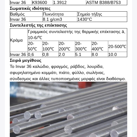
Invar 36
K93600
1.3912
ASTM B388/B753
Σωματικές ιδιότητες
Βαθμός
Πυκνότητα
Σημείο τήξης
Invar 36
8.1 g/cm3
1430°C
Συντελεστής της επέκτασης
Γραμμικός συντελεστής της θερμικής επέκτασης ā,
10-6/℃
Κράμα
20-
20-
20-
20-
20-
20-500℃
50℃
100℃
200℃
300℃
400℃
Invar 36
0,6
0,8
2.0
5.1
8.0
10.0
Σειρά μεγέθους
Το Invar 36 καλώδιο, φραγμός, ράβδος, λουρίδα,
σφυρηλατημένο κομμάτι, πιάτο, φύλλο, σωλήνας,
σύνδεσμος και άλλες τυποποιημένες μορφές είναι διαθέσιμο.