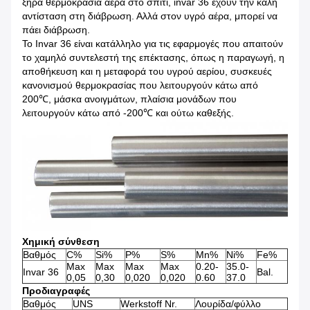
ξηρά θερμοκρασία αέρα στο σπίτι, invar 36 έχουν την καλή
αντίσταση στη διάβρωση. Αλλά στον υγρό αέρα, μπορεί να
πάει διάβρωση.
Το Invar 36 είναι κατάλληλο για τις εφαρμογές που απαιτούν
το χαμηλό συντελεστή της επέκτασης, όπως η παραγωγή, η
αποθήκευση και η μεταφορά του υγρού αερίου, συσκευές
κανονισμού θερμοκρασίας που λειτουργούν κάτω από
200℃, μάσκα ανοιγμάτων, πλαίσια μονάδων που
λειτουργούν κάτω από -200℃ και ούτω καθεξής.
Χημική σύνθεση
Βαθμός
C%
Si%
P%
S%
Mn%
Ni%
Fe%
Max
Max
Max
Max
0.20-
35.0-
Invar 36
Bal.
0,05
0,30
0,020
0,020
0.60
37.0
Προδιαγραφές
Βαθμός
UNS
Werkstoff Nr.
Λουρίδα/φύλλο