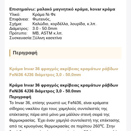
Επισημαίνω:
μαλακό μαγνητικό κράμα
,
kovar κράμα
Υλικό:
Κράμα Νι Φε
Επιφάνεια:
Φωτεινός,
Σχήμα:
Καλώδιο, κορδέλλα, λουρίδα, κ.λπ.
Διάμετρος:
3.0 - 50.0mm
Πρότυπο:
ΜΒ, ASTM κ.λπ.
Συσκευασία:
Ξύλινη κασετίνα
Περιγραφή
Κράμα Invar 36 φραγμός ακρίβειας κραμάτων ράβδων
FeNi36 4J36 διάμετρος 3,0 - 50.0mm
Κράμα Invar 36 φραγμός ακρίβειας κραμάτων ράβδων
FeNi36 4J36 διάμετρος 3,0 - 50.0mm
Περιγραφή
Το Invar 36, επίσης γνωστό ως FeNi36, είναι κράματα
σίδηρος-νικελίου έχει τους χαμηλούς συντελεστές της
επέκτασης πέρα από μόνο μια μάλλον στενή σειρά της
θερμοκρασίας. Έχει έναν χαμηλό συντελεστή της επέκτασης
από τις κρυογόνες θερμοκρασίες σε περίπου 260℃. Στην