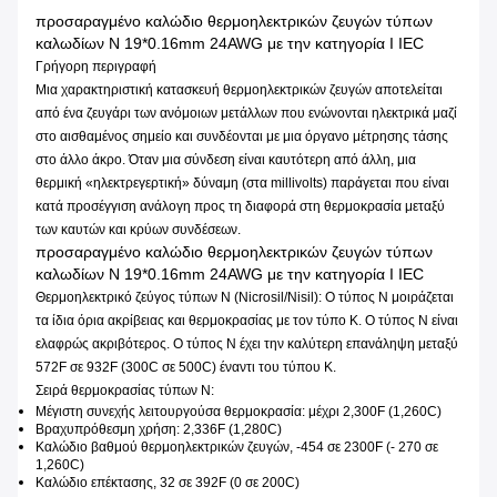
προσαραγμένο καλώδιο θερμοηλεκτρικών ζευγών τύπων
καλωδίων Ν 19*0.16mm 24AWG με την κατηγορία Ι IEC
Γρήγορη περιγραφή
Μια χαρακτηριστική κατασκευή θερμοηλεκτρικών ζευγών αποτελείται
από ένα ζευγάρι των ανόμοιων μετάλλων που ενώνονται ηλεκτρικά μαζί
στο αισθαμένος σημείο και συνδέονται με μια όργανο μέτρησης τάσης
στο άλλο άκρο. Όταν μια σύνδεση είναι καυτότερη από άλλη, μια
θερμική «ηλεκτρεγερτική» δύναμη (στα millivolts) παράγεται που είναι
κατά προσέγγιση ανάλογη προς τη διαφορά στη θερμοκρασία μεταξύ
των καυτών και κρύων συνδέσεων.
προσαραγμένο καλώδιο θερμοηλεκτρικών ζευγών τύπων
καλωδίων Ν 19*0.16mm 24AWG με την κατηγορία Ι IEC
Θερμοηλεκτρικό ζεύγος τύπων Ν (Nicrosil/Nisil): Ο τύπος Ν μοιράζεται
τα ίδια όρια ακρίβειας και θερμοκρασίας με τον τύπο Κ. Ο τύπος Ν είναι
ελαφρώς ακριβότερος. Ο τύπος Ν έχει την καλύτερη επανάληψη μεταξύ
572F σε 932F (300C σε 500C) έναντι του τύπου Κ.
Σειρά θερμοκρασίας τύπων Ν:
Μέγιστη συνεχής λειτουργούσα θερμοκρασία: μέχρι 2,300F (1,260C)
Βραχυπρόθεσμη χρήση: 2,336F (1,280C)
Καλώδιο βαθμού θερμοηλεκτρικών ζευγών, -454 σε 2300F (- 270 σε
1,260C)
Καλώδιο επέκτασης, 32 σε 392F (0 σε 200C)