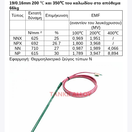
19/0.16mm 200
℃
και 350℃ του
καλωδίου στο απόθεμα
66kg
Εκτατή
Τύπος
Επιμήκυνση
EMF
δύναμη
(εναντίον του λευκόχρυσου)
(MV)
N/mm ²
%
100℃
200℃
400℃
NNX
625
25
0,969
1,951
/
NPX
692
26.7
1,800
3,968
/
NN
710
27
0,987
1,989
4,066
NP
615
30
1,789
3,947
8,894
Εφαρμογή: Θερμοηλεκτρικό ζεύγος τύπων Ν