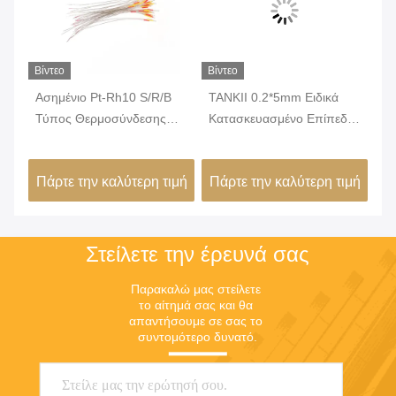
Βίντεο
Βίντεο
Βίν
ia
Ασημένιο Pt-Rh10 S/R/B
TANKII 0.2*5mm Ειδικά
TA
ών
Τύπος Θερμοσύνδεσης
Κατασκευασμένο Επίπεδο
θε
Σύρμα Γυμνό Στρογγυλό
Καλώδιο Θερμοστοιχείου
επ
Σύρμα Για 1600 βαθμούς
Τύπου Κ για Αξεσουάρ
(0
ιμή
Πάρτε την καλύτερη τιμή
Πάρτε την καλύτερη τιμή
Πά
Μέτρηση θερμοκρασίας
Αισθητήρων
χρ
αξ
Στείλετε την έρευνά σας
Παρακαλώ μας στείλετε 
το αίτημά σας και θα 
απαντήσουμε σε σας το 
συντομότερο δυνατό.