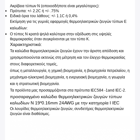
Ακρίβεια τύπων Ν (οποιοσδήποτε είναι μεγαλύτερος):
Πρότυπα: +/- 2.2C ή +/- .75%
Ειδικά όρια του λάθους: +/- 1.1C ή 0,4%
Εκτίμηση για τις γυμνές εφαρμογές θερμοηλεκτρικών ζευγών τύπων Ε
καλωδίων:
Ο τύπος Ν κρατά ψηλά καλύτερα στην οξείδωση στις υψηλές
θερμοκρασίες όταν συγκρίνονται με τον τύπο Κ.
Χαρακτηριστικά:
Τα καλώδια θερμοηλεκτρικών ζευγών έχουν την άριστη απόδοση και
χρησιμοποιούνται εκτενώς στη μέτρηση και τον έλεγχο θερμοκρασίας
στους διαφορετικούς τομείς,
όπως η μεταλλουργία, η χημική βιομηχανία, η βιομηχανία πετρελαίου, η
μηχάνημα-ηλεκτρική βιομηχανία, η ενεργειακή βιομηχανία, η γεωργία
και η στρατιωτική βιομηχανία.
Τα προϊόντα μας προσαρμόζονται στα πρότυπα IEC584 -1and IEC-2.
προσαραγμένο καλώδιο θερμοηλεκτρικών ζευγών τύπων
καλωδίων Ν 19*0.16mm 24AWG με την κατηγορία Ι IEC
Οι λουρίδες θερμοηλεκτρικών ζευγών, συνδετήρες θερμοηλεκτρικών
ζευγών είναι διαθέσιμες.