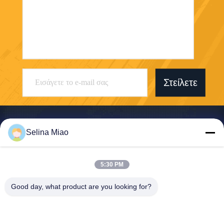
Στείλετε
Selina Miao
Shanghai Tankii Alloy Material Co.,Ltd
5:30 PM
east@tankii.com
Good day, what product are you looking for?
86-21-56110178
1900 Mudanjiang Road, περ
ιοχή Baoshan, 201999, Σαγκ