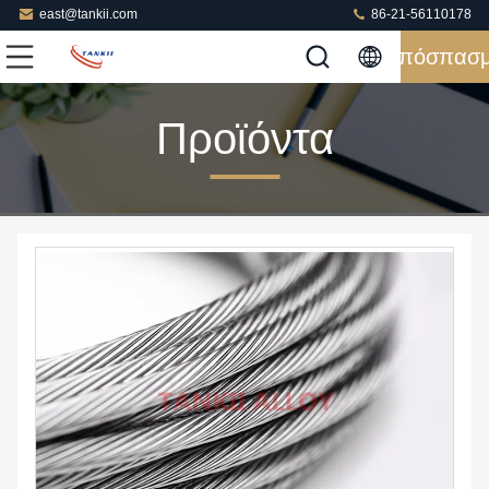
east@tankii.com
86-21-56110178
Απόσπασ
Προϊόντα