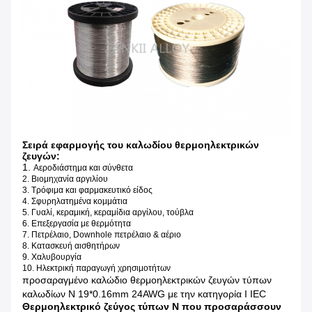
Σειρά εφαρμογής του καλωδίου θερμοηλεκτρικών
ζευγών:
1.
Αεροδιάστημα και σύνθετα
2. Βιομηχανία αργιλίου
3. Τρόφιμα και φαρμακευτικό είδος
4. Σφυρηλατημένα κομμάτια
5. Γυαλί, κεραμική, κεραμίδια αργίλου, τούβλα
6. Επεξεργασία με θερμότητα
7. Πετρέλαιο, Downhole πετρέλαιο & αέριο
8. Κατασκευή αισθητήρων
9. Χαλυβουργία
10. Ηλεκτρική παραγωγή χρησιμοτήτων
προσαραγμένο καλώδιο θερμοηλεκτρικών ζευγών τύπων
καλωδίων Ν 19*0.16mm 24AWG με την κατηγορία Ι IEC
Θερμοηλεκτρικό ζεύγος τύπων Ν που προσαράσσουν