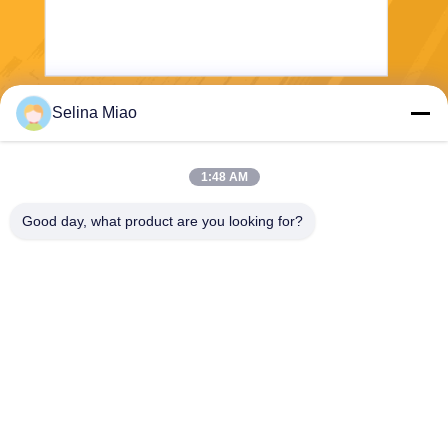
Selina Miao
Στείλετε
1:48 AM
Good day, what product are you looking for?
Shanghai Tankii Alloy Material Co.,Ltd
east@tankii.com
86-21-56110178
1900 Mudanjiang Road, περ
ιοχή Baoshan, 201999, Σαγκ
άη, Κίνα