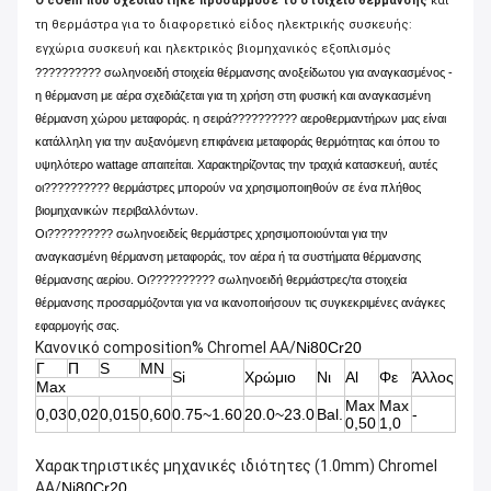
Ο cOem που σχεδιάστηκε προσάρμοσε το στοιχείο θέρμανσης
και
τη θερμάστρα για το διαφορετικό είδος ηλεκτρικής συσκευής:
εγχώρια συσκευή και ηλεκτρικός βιομηχανικός εξοπλισμός
?????????? σωληνοειδή στοιχεία θέρμανσης ανοξείδωτου για αναγκασμένος -
η θέρμανση με αέρα σχεδιάζεται για τη χρήση στη φυσική και αναγκασμένη
θέρμανση χώρου μεταφοράς. η σειρά?????????? αεροθερμαντήρων μας είναι
κατάλληλη για την αυξανόμενη επιφάνεια μεταφοράς θερμότητας και όπου το
υψηλότερο wattage απαιτείται. Χαρακτηρίζοντας την τραχιά κατασκευή, αυτές
οι?????????? θερμάστρες μπορούν να χρησιμοποιηθούν σε ένα πλήθος
βιομηχανικών περιβαλλόντων.
Οι?????????? σωληνοειδείς θερμάστρες χρησιμοποιούνται για την
αναγκασμένη θέρμανση μεταφοράς, τον αέρα ή τα συστήματα θέρμανσης
θέρμανσης αερίου. Οι?????????? σωληνοειδή θερμάστρες/τα στοιχεία
θέρμανσης προσαρμόζονται για να ικανοποιήσουν τις συγκεκριμένες ανάγκες
εφαρμογής σας.
Κανονικό composition% Chromel AA/
Ni80Cr20
Γ
Π
S
ΜΝ
Si
Χρώμιο
Νι
Al
Φε
Άλλος
Max
Max
Max
0,03
0,02
0,015
0,60
0.75~1.60
20.0~23.0
Bal.
-
0,50
1,0
Χαρακτηριστικές μηχανικές ιδιότητες (1.0mm) Chromel
AA/
Ni80Cr20