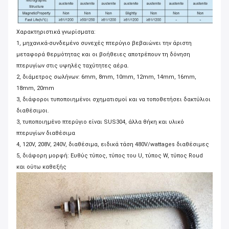
Χαρακτηριστικά γνωρίσματα:
1, μηχανικά-συνδεμένο συνεχές πτερύγιο βεβαιώνει την άριστη
μεταφορά θερμότητας και οι βοήθειες αποτρέπουν τη δόνηση
πτερυγίων στις υψηλές ταχύτητες αέρα.
2, διάμετρος σωλήνων: 6mm, 8mm, 10mm, 12mm, 14mm, 16mm,
18mm, 20mm
3, διάφοροι τυποποιημένοι σχηματισμοί και να τοποθετήσει δακτύλιοι
διαθέσιμοι.
3, τυποποιημένο πτερύγιο είναι SUS304, άλλα θήκη και υλικό
πτερυγίων διαθέσιμα
4, 120V, 208V, 240V, διαθέσιμα, ειδικά τάση 480V/wattages διαθέσιμες
5, διάφορη μορφή: Ευθύς τύπος, τύπος του U, τύπος W, τύπος Roud
και ούτω καθεξής