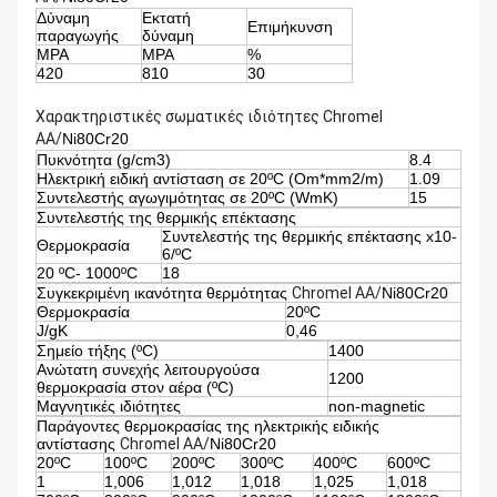
Δύναμη
Εκτατή
Επιμήκυνση
παραγωγής
δύναμη
MPA
MPA
%
420
810
30
Χαρακτηριστικές σωματικές ιδιότητες Chromel
AA/
Ni80Cr20
Πυκνότητα (g/cm3)
8.4
Ηλεκτρική ειδική αντίσταση σε 20ºC (Om*mm2/m)
1.09
Συντελεστής αγωγιμότητας σε 20ºC (WmK)
15
Συντελεστής της θερμικής επέκτασης
Συντελεστής της θερμικής επέκτασης x10-
Θερμοκρασία
6/ºC
20 ºC- 1000ºC
18
Συγκεκριμένη ικανότητα θερμότητας
Chromel AA/
Ni80Cr20
Θερμοκρασία
20ºC
J/gK
0,46
Σημείο τήξης (ºC)
1400
Ανώτατη συνεχής λειτουργούσα
1200
θερμοκρασία στον αέρα (ºC)
Μαγνητικές ιδιότητες
non-magnetic
Παράγοντες θερμοκρασίας της ηλεκτρικής ειδικής
αντίστασης
Chromel AA/
Ni80Cr20
20ºC
100ºC
200ºC
300ºC
400ºC
600ºC
1
1,006
1,012
1,018
1,025
1,018