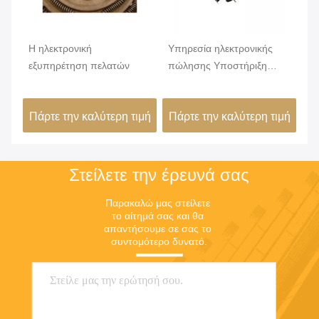
KW
Η ηλεκτρονική
Υπηρεσία ηλεκτρονικής
Μέ
εξυπηρέτηση πελατών
πώλησης Υποστήριξη
Θε
ηλεκτρονικής πώλησης
ακ
πα
ιμή
Πάρτε την καλύτερη τιμή
Πάρτε την καλύτερη τιμή
Πά
60
Στείλετε την έρευνά σας
Παρακαλώ μας στείλετε 
το αίτημά σας και θα 
απαντήσουμε σε σας το 
συντομότερο δυνατό.