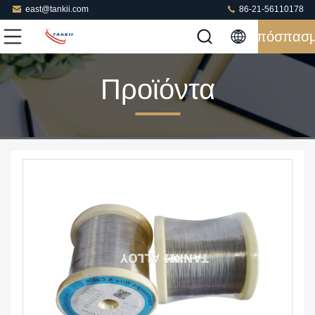
east@tankii.com
86-21-56110178
Απόσπασ
Προϊόντα