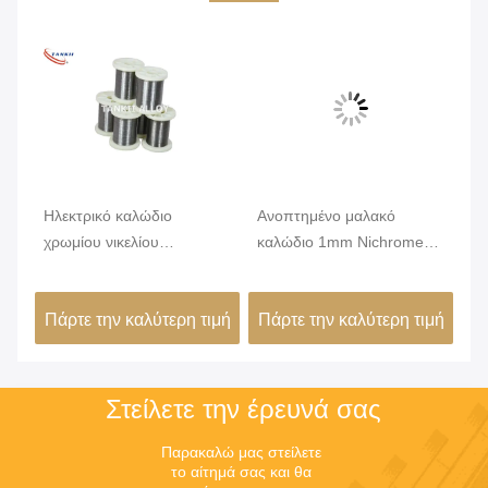
Ηλεκτρικό καλώδιο
Ανοπτημένο μαλακό
Κρ
χρωμίου νικελίου
καλώδιο 1mm Nichrome
ακ
ς
κραμάτων Nicr αντίστασης
αντιστατών θερμαστρών
αλ
Karma 6j22
διάμετρος
λο
ιμή
Πάρτε την καλύτερη τιμή
Πάρτε την καλύτερη τιμή
Πά
γι
Στείλετε την έρευνά σας
Παρακαλώ μας στείλετε 
το αίτημά σας και θα 