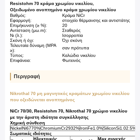
Resistohm 70 κράμα χρωμίου νικελίου
,
Οξειδωμένο ανοπτημένο κράμα χρωμίου νικελίου
Βαθμός:
Κράμα NiCr
Εφαρμογή:
στοιχείο θέρμανσης και αντιστάτης
Επιμήκυνση (≥ %):
20
Αντίσταση (μω.m):
Σταθερός
Νι (λ.):
Ισορροπία
Σκόνη ή όχι:
Όχι σκόνη
Τελευταία δύναμη (MPA
σαν πρότυπα
≥):
Τύπος:
Καλώδιο νικελίου
Επιφάνεια:
Φωτεινός
Περιγραφή
Nikrothal 70 μη μαγνητικός κραμάτων χρωμίου νικελίου
που οξειδώνεται ανοπτημένος
NiCr 70/30, Resistohm 70, Nikrothal 70 χρώμιο νικελίου
με την άριστη ιδιότητα συγκόλλησης
Χημική σύνθεση
NickelNi6770%
ChromiumCr2932%
IronFe1.0%
SiliconSi1.02.5%
M
Σωματικές ιδιότητες
Ηλεκτρικός
Max συνεχής