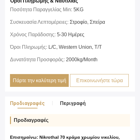
Όροι Πληρωμής & Ναυτιλίας
Ποσότητα Παραγγελίας Min:
5KG
Συσκευασία Λεπτομέρειες:
Στροφίο, Σπείρα
Χρόνος Παράδοσης:
5-30 Ημέρες
Όροι Πληρωμής:
L/C, Western Union, T/T
Δυνατότητα Προσφοράς:
2000kg/month
Πάρτε την καλύτερη τιμή
Επικοινωνήστε τώρα
Προδιαγραφές
Περιγραφή
Προδιαγραφές
Επισημαίνω:
Nikrothal 70 κράμα χρωμίου νικελίου
,