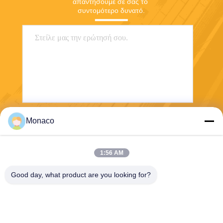
απαντήσουμε σε σας το 
συντομότερο δυνατό.
Monaco
Στείλετε
1:56 AM
Good day, what product are you looking for?
Shanghai Tankii Alloy Material Co.,Ltd
east@tankii.com