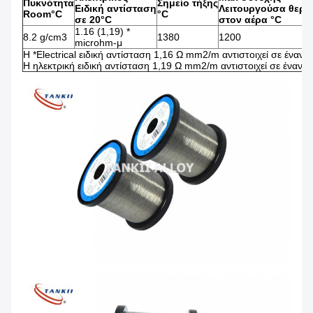
Πυκνότητα
Σημείο τήξης
Ειδική αντίσταση
Λειτουργούσα θερ
Room°C
°C
σε 20°C
στον αέρα °C
1.16 (1,19) *
8.2 g/cm3
1380
1200
microhm-μ
Η *Electrical ειδική αντίσταση 1,16 Ω mm2/m αντιστοιχεί σε έναν
Η ηλεκτρική ειδική αντίσταση 1,19 Ω mm2/m αντιστοιχεί σε έναν 