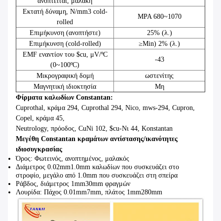
ανοπτείται, μαλακή
Εκτατή δύναμη, N/mm3 cold-
MPA 680~1070
rolled
Επιμήκυνση (ανοπτήστε)
25% (λ.)
Επιμήκυνση (cold-rolled)
≥Min) 2% (λ.)
EMF εναντίον του $cu, μV/ºC
-43
(0~100ºC)
Μικρογραφική δομή
ωστενίτης
Μαγνητική ιδιοκτησία
Μη
Φίρματα καλωδίων Constantan:
Cuprothal, κράμα 294, Cuprothal 294, Nico, mws-294, Cupron,
Copel, κράμα 45,
Neutrology, πρόοδος, CuNi 102, $cu-Νι 44, Konstantan
Μεγέθη Constantan κραμάτων αντίστασης/ικανότητες
ιδιοσυγκρασίας
Όρος: Φωτεινός, ανοπτημένος, μαλακός
Διάμετρος 0.02mm1.0mm καλωδίων που συσκευάζει στο
στροφίο, μεγάλο από 1.0mm που συσκευάζει στη σπείρα
Ράβδος, διάμετρος 1mm30mm φραγμών
Λουρίδα: Πάχος 0.01mm7mm, πλάτος 1mm280mm