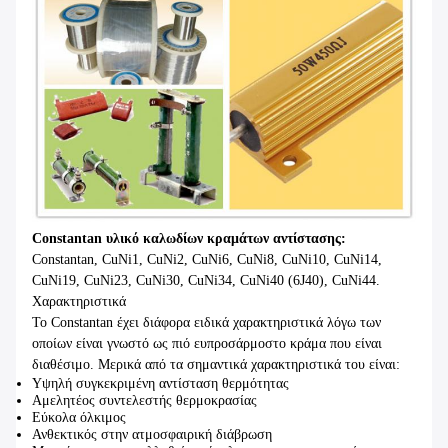
Constantan υλικό καλωδίων κραμάτων αντίστασης:
Constantan, CuNi1, CuNi2, CuNi6, CuNi8, CuNi10, CuNi14,
CuNi19, CuNi23, CuNi30, CuNi34, CuNi40 (6J40), CuNi44.
Χαρακτηριστικά
Το Constantan έχει διάφορα ειδικά χαρακτηριστικά λόγω των
οποίων είναι γνωστό ως πιό ευπροσάρμοστο κράμα που είναι
διαθέσιμο. Μερικά από τα σημαντικά χαρακτηριστικά του είναι:
Υψηλή συγκεκριμένη αντίσταση θερμότητας
Αμελητέος συντελεστής θερμοκρασίας
Εύκολα όλκιμος
Ανθεκτικός στην ατμοσφαιρική διάβρωση