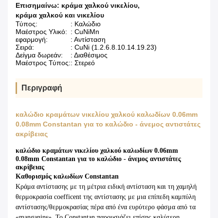
Επισημαίνω:
κράμα χαλκού νικελίου
,
κράμα χαλκού και νικελίου
Τύπος:
: Καλώδιο
Μαέστρος Υλικό:
: CuNiMn
εφαρμογή:
: Αντίσταση
Σειρά:
: CuNi (1.2.6.8.10.14.19.23)
Δείγμα δωρεάν:
: Διαθέσιμος
Μαέστρος Τύπος:
: Στερεό
Περιγραφή
καλώδιο κραμάτων νικελίου χαλκού καλωδίων 0.06mm
0.08mm Constantan για το καλώδιο - άνεμος αντιστάτες
ακρίβειας
καλώδιο κραμάτων νικελίου χαλκού καλωδίων 0.06mm
0.08mm Constantan για το καλώδιο - άνεμος αντιστάτες
ακρίβειας
Καθορισμός καλωδίων Constantan
Κράμα αντίστασης με τη μέτρια ειδική αντίσταση και τη χαμηλή
θερμοκρασία coefficent της αντίστασης με μια επίπεδη καμπύλη
αντίστασης/θερμοκρασίας πέρα από ένα ευρύτερο φάσμα από τα
«manganins». Το Constantan παρουσιάζει επίσης καλύτερη