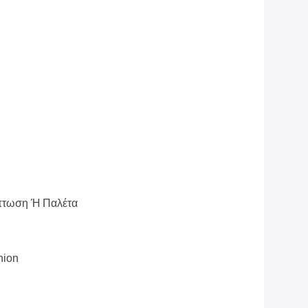
πτωση Ή Παλέτα
nion