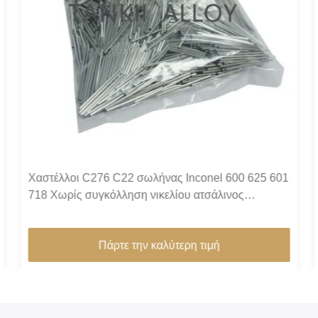
Χαστέλλοι C276 C22 σωλήνας Inconel 600 625 601
718 Χωρίς συγκόλληση νικελίου ατσάλινος
σωλήνας Monel 400 K500 σωλήνας
Πάρτε την καλύτερη τιμή