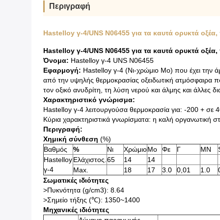
Περιγραφή
Hastelloy γ-4/UNS N06455 για τα καυτά ορυκτά οξέα
Hastelloy γ-4/UNS N06455 για τα καυτά ορυκτά οξέα
Όνομα:
Hastelloy γ-4 UNS N06455
Εφαρμογή:
Hastelloy γ-4 (Νι-χρώμιο Mo) που έχει την 
από την υψηλής θερμοκρασίας οξειδωτική ατμόσφαιρα που
τον οξικό ανυδρίτη, τη λύση νερού και άλμης και άλλες δι
Χαρακτηριστικό γνώρισμα:
Hastelloy γ-4 λειτουργούσα θερμοκρασία για: -200 + σε 4
Κύρια χαρακτηριστικά γνωρίσματα: η καλή οργανωτική σ
Περιγραφή:
Χημική σύνθεση
(%)
Βαθμός
%
Νι
Χρώμιο
Mo
Φε
Γ
ΜΝ
Hastelloy
Ελάχιστος.
65
14
14
γ-4
Max.
18
17
3.0
0,01
1.0
Σωματικές ιδιότητες
>Πυκνότητα (g/cm3): 8.64
>Σημείο τήξης (℃): 1350~1400
Μηχανικές ιδιότητες