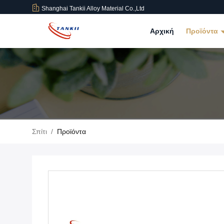
Shanghai Tankii Alloy Material Co.,Ltd
Αρχική
Προϊόντα
Σπίτι
/
Προϊόντα