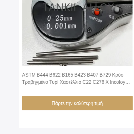
λη
ASTM B444 B622 B165 B423 B407 B729 Κρύο
Τραβηγμένο Τυρί Χαστέλλιο C22 C276 X Incoloy
800 825 Inconel 600 625 718 X750 Monel 400
K500 Χωρίς Σύνδεση Νικέλιο
Πάρτε την καλύτερη τιμή