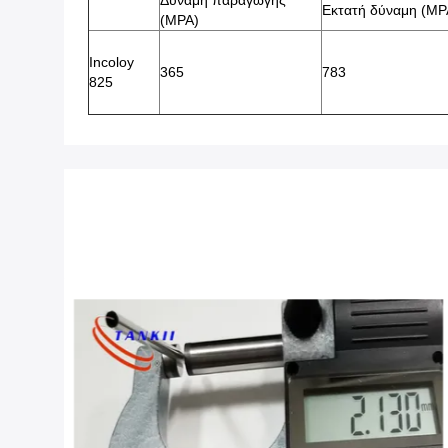
Δύναμη παραγωγής
Εκτατή δύναμη (MP
(MPA)
Incoloy
365
783
825