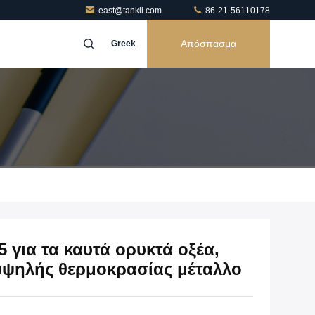
east@tankii.com
86-21-56110178
Απόσπασμα
Greek
5 για τα καυτά ορυκτά οξέα,
υψηλής θερμοκρασίας μέταλλο