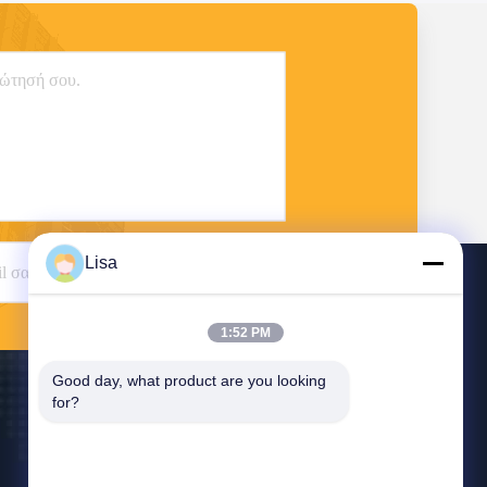
Lisa
Στείλετε
1:52 PM
Good day, what product are you looking 
for?
Επικοινωνήστε Μαζί Μας
east@tankii.com