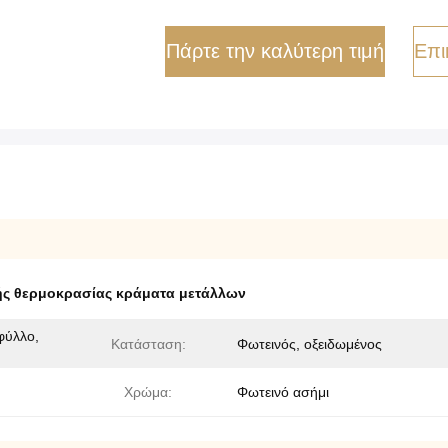
Πάρτε την καλύτερη τιμή
Επι
ς θερμοκρασίας κράματα μετάλλων
φύλλο,
Κατάσταση:
Φωτεινός, οξειδωμένος
Χρώμα:
Φωτεινό ασήμι