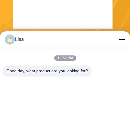
Lisa
Στείλετε
12:52 PM
Good day, what product are you looking for?
Shanghai Tankii Alloy Material Co.,Ltd
east@tankii.com
86-21-56110178
1900 Mudanjiang Road, περ
ιοχή Baoshan, 201999, Σαγκ
άη, Κίνα