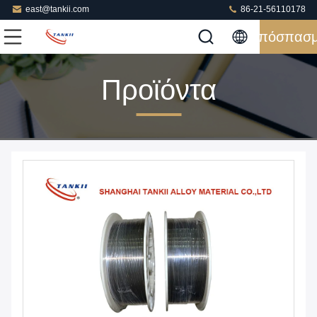
east@tankii.com
86-21-56110178
Απόσπασ
Προϊόντα