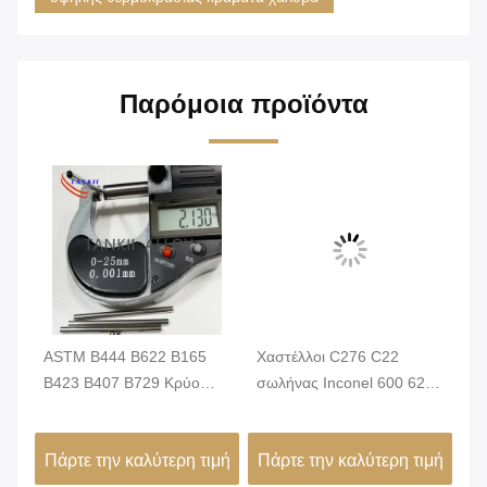
Παρόμοια προϊόντα
α
ASTM B444 B622 B165
Χαστέλλοι C276 C22
Τύ
B423 B407 B729 Κρύο
σωλήνας Inconel 600 625
Χρ
Τραβηγμένο Τυρί
601 718 Χωρίς
έν
Χαστέλλιο C22 C276 X
συγκόλληση νικελίου
τα
ιμή
Πάρτε την καλύτερη τιμή
Πάρτε την καλύτερη τιμή
Πά
Incoloy 800 825 Inconel
ατσάλινος σωλήνας Monel