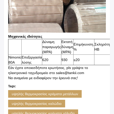
Μηχανικές ιδιότητες
Δύναμη
Εκτατή
Επιμήκυνση,
Σκληρότητα
παραγωγής
δύναμη
%
HB
(MPA)
(MPA)
Nimonic
Επεξεργασία
620
930
≤20
80A
λύσης
Εάν έχετε οποιεσδήποτε ερωτήσεις, pls γράψτε το
ηλεκτρονικό ταχυδρομείο στο sales@tankii.com
Να αναμείνει με ενδιαφέρον την έρευνά σας!
Tags:
υψηλής θερμοκρασίας κράματα μετάλλων
υψηλής θερμοκρασίας καλώδιο
υψηλής θερμοκρασίας κράματα χάλυβα