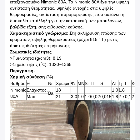
επεξεργασμένο Nimonic 80A. Το Nimonic 80A έχει την υψηλή
αντίσταση θερμότητας, υψηλής αντοχής στις υψηλές
θερμοκρασίες, αντίσταση παραμόρφωσης, που αυξάνει τη
δυσκολία κατάλληλη για την κατασκευή των μπουλονιών,
βαλβίδα εξάτμισης αιθουσών καύσης.
Χαρακτηριστικό γνώρισμα
: Στη σκλήρυνση πτώσης των
κραμάτων, υψηλής θερμοκρασίας (μέχρι 815 ° Γ) με τις
άριστες ιδιότητες επιμήκυνσης.
Σωματικές ιδιότητες
>Πυκνότητα (g/cm3): 8.19
>Σημείο τήξης (℃): 1320~1365
Περιγραφή:
Χημική σύνθεση
(%)
Βαθμός
%
Νι
Χρώμιο
Φε
ΜΝ
Si
Π
S
Al
Tj
Γ
Κοβ
Nimonic
Ελάχιστος.
18
1.0
1.8
Bal.
80A
Max.
21
3.0
1.0
1.0
0,02
0,015
1.8
2.7
0,1
2.0