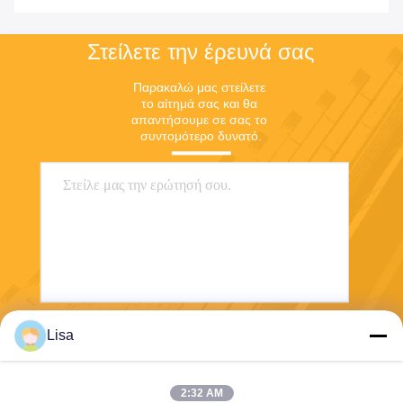
600 625 718 X750 Monel
400 K500 σωλήνας
400 K500 Χωρίς Σύνδεση
Νικέλιο
Στείλετε την έρευνά σας
Παρακαλώ μας στείλετε 
το αίτημά σας και θα 
απαντήσουμε σε σας το 
συντομότερο δυνατό.
Lisa
Στείλετε
2:32 AM