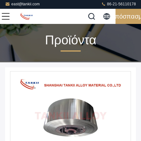
east@tankii.com
86-21-56110178
Απόσπασ
Προϊόντα