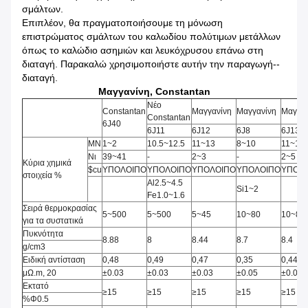
σμάλτων.
Επιπλέον, θα πραγματοποιήσουμε τη μόνωση
επιστρώματος σμάλτων του καλωδίου πολύτιμων μετάλλων
όπως το καλώδιο ασημιών και λευκόχρυσου επάνω στη
διαταγή. Παρακαλώ χρησιμοποιήστε αυτήν την παραγωγή--
διαταγή.
Μαγγανίνη, Constantan
Νέο
Constantan
Μαγγανίνη
Μαγγανίνη
Μαγγαν
Constantan
6J40
6J11
6J12
6J8
6J13
ΜΝ
1~2
10.5~12.5
11~13
8~10
11~13
Νι
39~41
-
2~3
-
2~5
Κύρια χημικά
$cu
ΥΠΟΛΟΙΠΟ
ΥΠΟΛΟΙΠΟ
ΥΠΟΛΟΙΠΟ
ΥΠΟΛΟΙΠΟ
ΥΠΟΛ
στοιχεία %
Al2.5~4.5
Si1~2
Fe1.0~1.6
Σειρά θερμοκρασίας
5~500
5~500
5~45
10~80
10~80
για τα συστατικά
Πυκνότητα
8.88
8
8.44
8.7
8.4
g/cm3
Ειδική αντίσταση
0,48
0,49
0,47
0,35
0,44
μΩ.m, 20
±0.03
±0.03
±0.03
±0.05
±0.04
Εκτατό
≥15
≥15
≥15
≥15
≥15
%Φ0.5