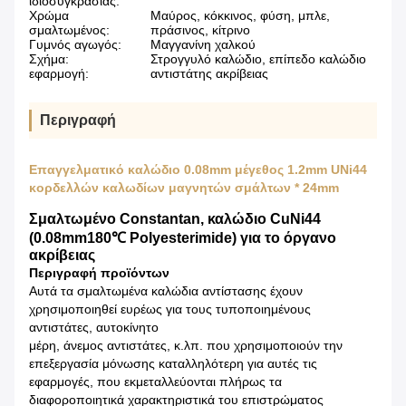
ιδιοσυγκρασίας:
Χρώμα
Μαύρος, κόκκινος, φύση, μπλε,
σμαλτωμένος:
πράσινος, κίτρινο
Γυμνός αγωγός:
Μαγγανίνη χαλκού
Σχήμα:
Στρογγυλό καλώδιο, επίπεδο καλώδιο
εφαρμογή:
αντιστάτης ακρίβειας
Περιγραφή
Επαγγελματικό καλώδιο 0.08mm μέγεθος 1.2mm UNi44
κορδελλών καλωδίων μαγνητών σμάλτων * 24mm
Σμαλτωμένο Constantan, καλώδιο CuNi44
(0.08mm180℃ Polyesterimide) για το όργανο
ακρίβειας
Περιγραφή προϊόντων
Αυτά τα σμαλτωμένα καλώδια αντίστασης έχουν
χρησιμοποιηθεί ευρέως για τους τυποποιημένους
αντιστάτες, αυτοκίνητο
μέρη, άνεμος αντιστάτες, κ.λπ. που χρησιμοποιούν την
επεξεργασία μόνωσης καταλληλότερη για αυτές τις
εφαρμογές, που εκμεταλλεύονται πλήρως τα
διαφοροποιητικά χαρακτηριστικά του επιστρώματος