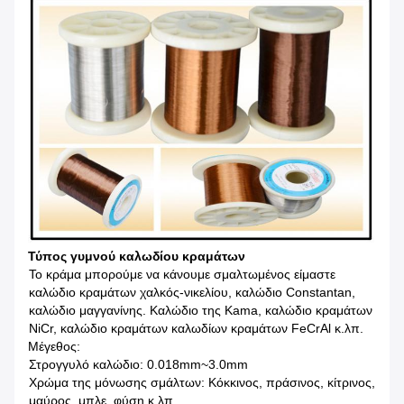
Τύπος γυμνού καλωδίου κραμάτων
Το κράμα μπορούμε να κάνουμε σμαλτωμένος είμαστε
καλώδιο κραμάτων χαλκός-νικελίου, καλώδιο Constantan,
καλώδιο μαγγανίνης. Καλώδιο της Kama, καλώδιο κραμάτων
NiCr, καλώδιο κραμάτων καλωδίων κραμάτων FeCrAl κ.λπ.
Μέγεθος:
Στρογγυλό καλώδιο: 0.018mm~3.0mm
Χρώμα της μόνωσης σμάλτων: Κόκκινος, πράσινος, κίτρινος,
μαύρος, μπλε, φύση κ.λπ.