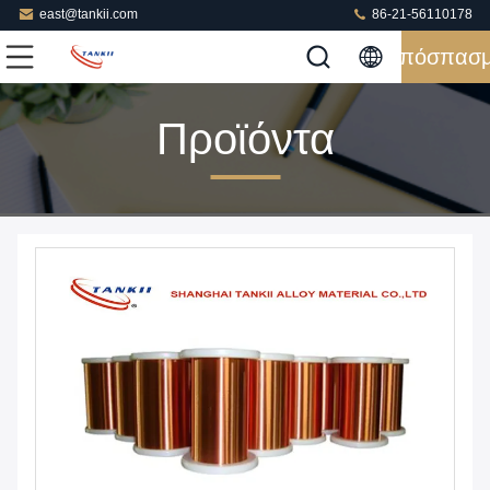
east@tankii.com
86-21-56110178
Απόσπασ
Προϊόντα