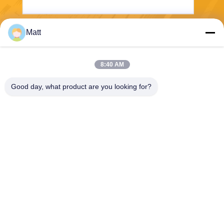
Matt
Στείλετε
8:40 AM
Good day, what product are you looking for?
Shanghai Tankii Alloy Material Co.,Ltd
east@tankii.com
86-21-56110178
1900 Mudanjiang Road, περ
ιοχή Baoshan, 201999, Σαγκ
άη, Κίνα