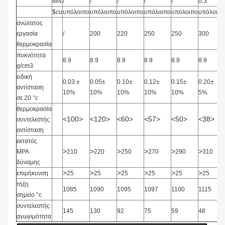
ΜΝ
/
/
/
/
/
0,3
$cu
υπόλοιπο
υπόλοιπο
υπόλοιπο
υπόλοιπο
υπόλοιπο
υπόλοιπο
ανώτατος
εργασία
/
200
220
250
250
300
θερμοκρασία
πυκνότητα
8.9
8.9
8.9
8.9
8.9
8.9
g/cm3
ειδική
0,03
±
0.05±
0.10±
0.12±
0.15±
0.20±
αντίσταση
10%
10%
10%
10%
10%
5%
σε 20 °c
θερμοκρασία
<100>
<120>
<60>
<57>
<50>
<38>
συντελεστής
αντίσταση
εκτατός
>
>
>
>
>
>
MPA
210
220
250
270
290
310
δύναμης
>
>
>
>
>
>
επιμήκυνση
25
25
25
25
25
25
τήξη
1085
1090
1095
1097
1100
1115
σημείο °c
συντελεστής
145
130
92
75
59
48
αγωγιμότητα