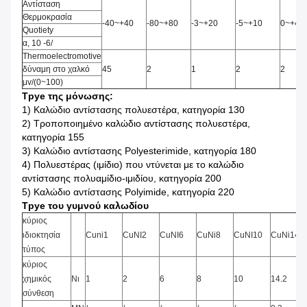
Αντίσταση
Θερμοκρασία
-40~+40
-80~+80
-3~+20
-5~+10
0~+40
Quotiety
α, 10 -6/
Thermoelectromotive
δύναμη στο χαλκό
45
2
1
2
2
μv/(0~100)
Tpye της μόνωσης:
1)
Καλώδιο αντίστασης πολυεστέρα, κατηγορία 130
2)
Τροποποιημένο καλώδιο αντίστασης πολυεστέρα,
κατηγορία 155
3)
Καλώδιο αντίστασης Polyesterimide, κατηγορία 180
4)
Πολυεστέρας (ιμίδιο) που ντύνεται με το καλώδιο
αντίστασης πολυαμίδιο-ιμιδίου, κατηγορία 200
5)
Καλώδιο αντίστασης Polyimide, κατηγορία 220
Tpye του γυμνού καλωδίου
κύριος
ιδιοκτησία
Cuni1
CuNI2
CuNI6
CuNi8
CuNI10
CuNi14
τύπος
κύριος
χημικός
Νι
1
2
6
8
10
14.2
σύνθεση