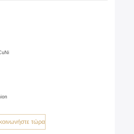
CuNi
nion
κοινωνήστε τώρα