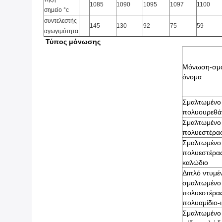
1085
1090
1095
1097
1100
σημείο °c
συντελεστής
145
130
92
75
59
αγωγιμότητα
Τύπος μόνωσης
Μόνωση-σμ
όνομα
Σμαλτωμένο
πολυουρεθάν
Σμαλτωμένο
πολυεστέρας
Σμαλτωμένο
πολυεστέρας
καλώδιο
Διπλό ντυμέ
σμαλτωμένο
πολυεστέρας-
πολυαμίδιο-ι
Σμαλτωμένο 