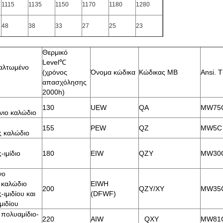
1115
1135
1150
1170
1180
1280
48
38
33
27
25
23
Θερμικό
Level℃
αλτωμένο
(χρόνος
Όνομα κώδικα
Κώδικας ΜΒ
Ansi. 
απασχόλησης
2000h)
130
UEW
QA
MW75
ιο καλώδιο
155
PEW
QZ
MW5C
 καλώδιο
-ιμίδιο
180
EIW
QZY
MW30
νο
 καλώδιο
EIWH
200
QZY/XY
MW35
ιμιδίου και
(DFWF)
μιδίου
πολυαμίδιο-
220
AIW
QXY
MW81