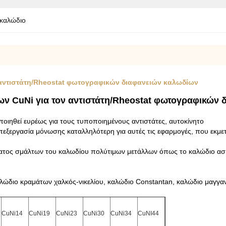
 καλώδιο
 αντιστάτη/Rheostat φωτογραφικών διαφανειών καλωδίων
ν CuNi για τον αντιστάτη/Rheostat φωτογραφικών 
οιηθεί ευρέως για τους τυποποιημένους αντιστάτες, αυτοκίνητο
επεξεργασία μόνωσης καταλληλότερη για αυτές τις εφαρμογές, που εκμ
τος σμάλτων του καλωδίου πολύτιμων μετάλλων όπως το καλώδιο ασ
ώδιο κραμάτων χαλκός-νικελίου, καλώδιο Constantan, καλώδιο μαγγα
CuNi14
CuNi19
CuNi23
CuNi30
CuNi34
CuNI44