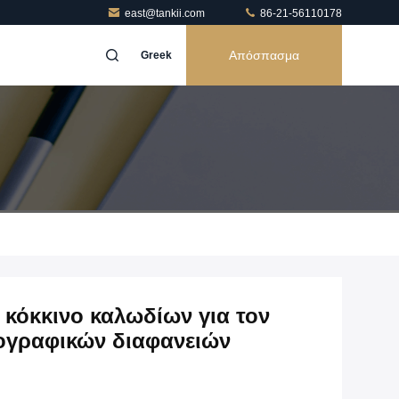
east@tankii.com
86-21-56110178
Απόσπασμα
Greek
κόκκινο καλωδίων για τον
τογραφικών διαφανειών