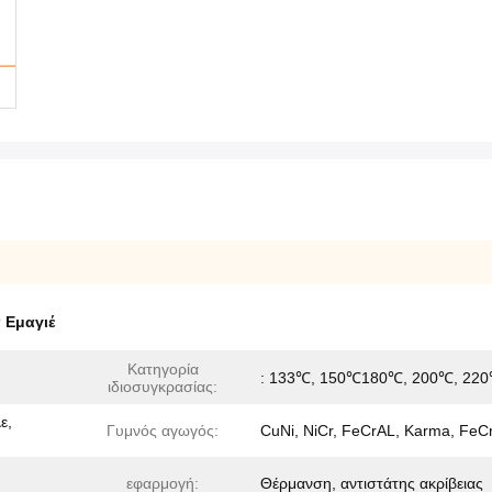
 Εμαγιέ
Κατηγορία
: 133℃, 150℃180℃, 200℃, 22
ιδιοσυγκρασίας:
ε,
Γυμνός αγωγός:
CuNi, NiCr, FeCrAL, Karma, FeC
εφαρμογή:
Θέρμανση, αντιστάτης ακρίβειας