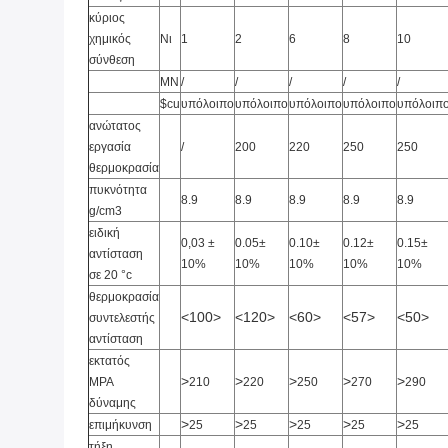
κύριος
χημικός
Νι
1
2
6
8
10
σύνθεση
ΜΝ
/
/
/
/
/
$cu
υπόλοιπο
υπόλοιπο
υπόλοιπο
υπόλοιπο
υπόλοιπ
ανώτατος
εργασία
/
200
220
250
250
θερμοκρασία
πυκνότητα
8.9
8.9
8.9
8.9
8.9
g/cm3
ειδική
0,03
±
0.05±
0.10±
0.12±
0.15±
αντίσταση
10%
10%
10%
10%
10%
σε 20 °c
θερμοκρασία
<100>
<120>
<60>
<57>
<50>
συντελεστής
αντίσταση
εκτατός
>
>
>
>
>
MPA
210
220
250
270
290
δύναμης
>
>
>
>
>
επιμήκυνση
25
25
25
25
25
τήξη