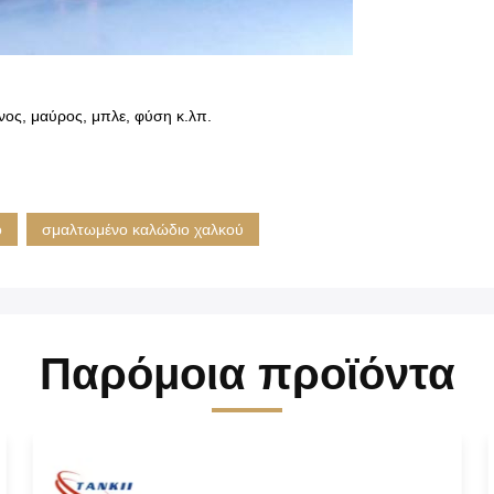
νος, μαύρος, μπλε, φύση κ.λπ.
ο
σμαλτωμένο καλώδιο χαλκού
Παρόμοια προϊόντα