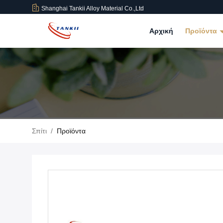
Shanghai Tankii Alloy Material Co.,Ltd
Αρχική
Προϊόντα
Σπίτι
/
Προϊόντα