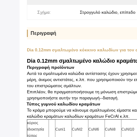
Σχήμα:
Στρογγυλό καλώδιο, επίπεδο
Περιγραφή
Dia 0.12mm σμαλτωμένο κόκκινο καλωδίων για τον
Dia 0.12mm σμαλτωμένο καλώδιο κραμάτω
Περιγραφή προϊόντων
Αυτά τα σμαλτωμένα καλώδια αντίστασης έχουν χρησιμοπ
μέρη, άνεμος αντιστάτες, κ.λπ. που χρησιμοποιούν την 
του επιστρώματος σμάλτων.
Επιπλέον, θα πραγματοποιήσουμε τη μόνωση επιστρώμα
χρησιμοποιήστε αυτήν την παραγωγή--διαταγή.
Τύπος γυμνού καλωδίου κραμάτων
Το κράμα μπορούμε να κάνουμε σμαλτωμένος είμαστε καλ
καλώδιο κραμάτων καλωδίων κραμάτων FeCrAl κ.λπ.
κύριος
ιδιοκτησία
Cuni1
CuNI2
CuNI6
CuNi8
CuNI10
τύπος