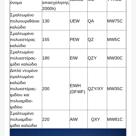
όνομα
απασχόλησης
2000h)
Σμαλτωμένο
πολυουρεθάνιο
130
UEW
QA
MW75C
καλώδιο
Σμαλτωμένο
πολυεστέρας
155
PEW
QZ
MW5C
καλώδιο
Σμαλτωμένο
πολυεστέρας-
180
EIW
QZY
MW30C
ιμίδιο καλώδιο
Διπλό ντυμένο
σμαλτωμένο
καλώδιο
EIWH
πολυεστέρας-
200
QZY/XY
MW35C
(DFWF)
ιμιδίου και
πολυαμίδιο-
ιμιδίου
Σμαλτωμένο
πολυαμίδιο-
220
AIW
QXY
MW81C
ιμίδιο καλώδιο