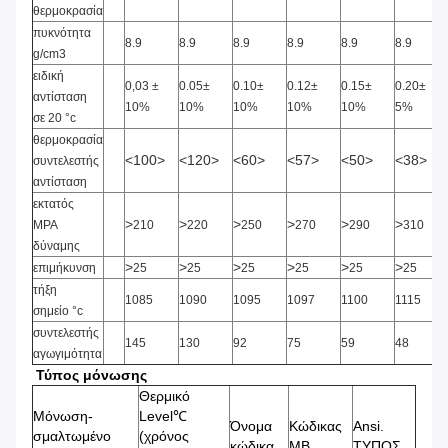
θερμοκρασία
πυκνότητα
8.9
8.9
8.9
8.9
8.9
8.9
g/cm3
ειδική
0,03
±
0.05±
0.10±
0.12±
0.15±
0.20±
αντίσταση
10%
10%
10%
10%
10%
5%
σε 20 °c
θερμοκρασία
<100>
<120>
<60>
<57>
<50>
<38>
συντελεστής
αντίσταση
εκτατός
>
>
>
>
>
>
MPA
210
220
250
270
290
310
δύναμης
>
>
>
>
>
>
επιμήκυνση
25
25
25
25
25
25
τήξη
1085
1090
1095
1097
1100
1115
σημείο °c
συντελεστής
145
130
92
75
59
48
αγωγιμότητα
Τύπος μόνωσης
Θερμικό
Μόνωση-
Level℃
Όνομα
Κώδικας
Ansi.
σμαλτωμένο
(χρόνος
κώδικα
ΜΒ
ΤΥΠΟΣ