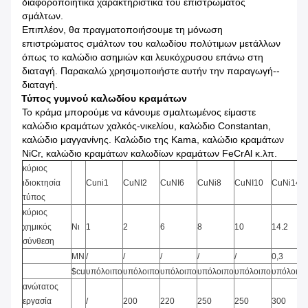
διαφοροποιητικά χαρακτηριστικά του επιστρώματος
σμάλτων.
Επιπλέον, θα πραγματοποιήσουμε τη μόνωση
επιστρώματος σμάλτων του καλωδίου πολύτιμων μετάλλων
όπως το καλώδιο ασημιών και λευκόχρυσου επάνω στη
διαταγή. Παρακαλώ χρησιμοποιήστε αυτήν την παραγωγή--
διαταγή.
Τύπος γυμνού καλωδίου κραμάτων
Το κράμα μπορούμε να κάνουμε σμαλτωμένος είμαστε
καλώδιο κραμάτων χαλκός-νικελίου, καλώδιο Constantan,
καλώδιο μαγγανίνης. Καλώδιο της Kama, καλώδιο κραμάτων
NiCr, καλώδιο κραμάτων καλωδίων κραμάτων FeCrAl κ.λπ.
κύριος
ιδιοκτησία
Cuni1
CuNI2
CuNI6
CuNi8
CuNI10
CuNi14
τύπος
κύριος
χημικός
Νι
1
2
6
8
10
14.2
σύνθεση
ΜΝ
/
/
/
/
/
0,3
$cu
υπόλοιπο
υπόλοιπο
υπόλοιπο
υπόλοιπο
υπόλοιπο
υπόλοιπο
ανώτατος
εργασία
/
200
220
250
250
300