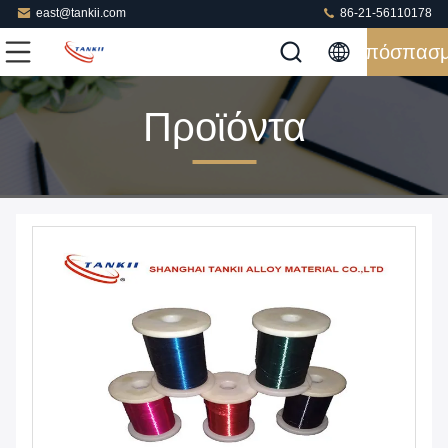
east@tankii.com
86-21-56110178
Απόσπασ
Προϊόντα