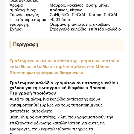
ιδιοσυγκρασίας:
Χρώμα
Μαύρος, κόκκινος, φύση, μπλε,
σμαλτωμένος:
πράσινος, κίτρινο
Γυμνός αγωγός:
CuNi, NiCr, FeCrAL, Karma, FeCrAl
Περιτύπωμα σύρμα:
≥0.012mm
εφαρμογή:
Θέρμανση, αντιστάτης ακρίβειας
Σχήμα:
Στρογγυλό καλώδιο, επίπεδο καλώδιο
Περιγραφή
Σμαλτωμένο νικελίου αντίστασης κραμάτων κοστούμι
καλωδίων καλωδίων ντυμένο σμάλτο στο Μαύρο
Rhostat φωτογραφικών διαφανειών
Σμαλτωμένο καλώδιο κραμάτων αντίστασης νικελίου
χαλκού για τη φωτογραφική διαφάνεια Rhostat
Περιγραφή προϊόντων
Αυτά τα σμαλτωμένα καλώδια αντίστασης έχουν
χρησιμοποιηθεί ευρέως για τους τυποποιημένους
αντιστάτες, αυτοκίνητο
μέρη, άνεμος αντιστάτες, κ.λπ. που χρησιμοποιούν την
επεξεργασία μόνωσης καταλληλότερη για αυτές τις
εφαρμογές, που εκμεταλλεύονται πλήρως τα