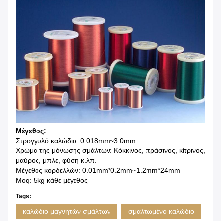
Μέγεθος:
Στρογγυλό καλώδιο: 0.018mm~3.0mm
Χρώμα της μόνωσης σμάλτων: Κόκκινος, πράσινος, κίτρινος,
μαύρος, μπλε, φύση κ.λπ.
Μέγεθος κορδελλών: 0.01mm*0.2mm~1.2mm*24mm
Moq: 5kg κάθε μέγεθος
Tags:
καλώδιο μαγνητών σμάλτων
σμαλτωμένο καλώδιο