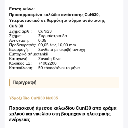
Επισημαίνω:
Προσαρμοσμένο καλώδιο αντίστασης CuNi30
,
Υπερασπιστικό σε θερμότητα σύρμα αντίστασης
CuNi30
Σχήμα αριθ.:
CuNi23
Σχήμα:
Σύρμα/στριπίδα
Αντίσταση:
0.35
Προδιαγραφές:
00,05 έως 10,00 mm
Εφαρμογή:
Σύνθετα με ακριβή αντοχή
Εμπορικό σήμα:
tankii
Καταγωγή:
Σαγκάη Κίνα
Κωδικός ΕΣ:
74082200
Κατανάλωση:
50 τόνος/τόνοι το μήνα
Περιγραφή
Υδροξείδιο CuNi30 Nc035
Παρασκευή άμεσου καλωδίου Cuni30 από κράμα
χαλκού και νικελίου στη βιομηχανία ηλεκτρικής
ενέργειας