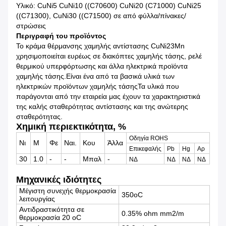
Υλικό: CuNi5 CuNi10 ((C70600) CuNi20 (C71000) CuNi25
((C71300), CuNi30 ((C71500) σε από φύλλα/πίνακες/
στρώσεις
Περιγραφή του προϊόντος
Το κράμα θέρμανσης χαμηλής αντίστασης CuNi23Mn
χρησιμοποιείται ευρέως σε διακόπτες χαμηλής τάσης, ρελέ
θερμικού υπερφόρτωσης και άλλα ηλεκτρικά προϊόντα
χαμηλής τάσης.Είναι ένα από τα βασικά υλικά των
ηλεκτρικών προϊόντων χαμηλής τάσηςΤα υλικά που
παράγονται από την εταιρεία μας έχουν τα χαρακτηριστικά
της καλής σταθερότητας αντίστασης και της ανώτερης
σταθερότητας.
Χημική περιεκτικότητα, %
Οδηγία ROHS
Νι
Μ
Φε
Ναι.
Κου
Άλλα
Επικεφαλής
Pb
Hg
Αρ
30
1.0
-
-
Μπαλ
-
ΝΔ
ΝΔ
ΝΔ
ΝΔ
Μηχανικές ιδιότητες
Μέγιστη συνεχής θερμοκρασία
350oC
λειτουργίας
Αντιδραστικότητα σε
0.35% ohm mm2/m
θερμοκρασία 20 oC