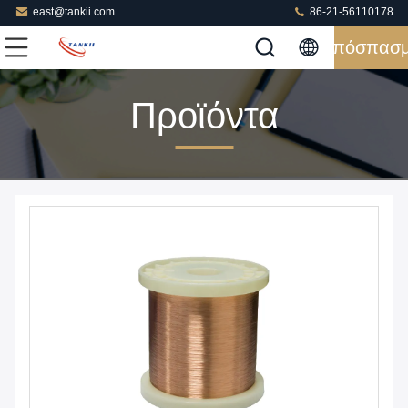
east@tankii.com
86-21-56110178
Απόσπασ
Προϊόντα