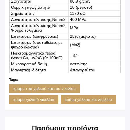
Σφιχτότητα
80,9 g/cm3
Θερμική αγωγιμότητα
10 (μέγιστο)
Σημείο τήξης
1170 oC
Δυνατότητα τέντωσης,N/mm2
400 MPa
Δυνατότητα τέντωσης,N/mm2
MPa
Ψυχρά τυλιγμένα
Επεκτάσεις (ελαφρύνσεις)
25% (μέγιστο)
Επεκτάσεις (συσταθείσες με
(Μαξ)
ψυχρό έλασμα)
Ηλεκτρομαγνητικά πεδία
- 37
έναντι Cu, μV/oC (0~100oC)
Μικρογραφική δομή
οστενίτης
Μαγνητική ιδιότητα
Απαγορεύεται
Tags:
κράμα του χαλκού και του νικελίου
κράμα χαλκού νικελίου
κράμα χαλκού και νικελίου
Παρόμοια προϊόντα