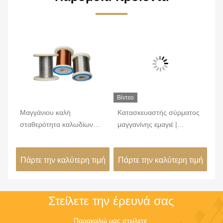
Βίντεο
Βίν
Μαγγάνιου καλή
Κατασκευαστής σύρματος
Υπ
ού
σταθερότητα καλωδίων
μαγγανίνης εμαγιέ |
κρ
χαλκού ηλεκτρική
Μονωμένο σύρμα
με
ανθεκτική για τον αντιστάτη
μαγγανίνης 6J12 6J8 6J11
σχ
ιμή
Πάρτε την καλύτερη τιμή
Πάρτε την καλύτερη τιμή
Πά
εκπομπών
6J13
εφ
Στείλετε την έρευνά σας
Παρακαλώ μας στείλετε 