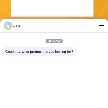
Lisa
Στείλετε
4:14 AM
Good day, what product are you looking for?
Shanghai Tankii Alloy Material Co.,Ltd
east@tankii.com
86-21-56110178
1900 Mudanjiang Road, περ
ιοχή Baoshan, 201999, Σαγκ
άη, Κίνα