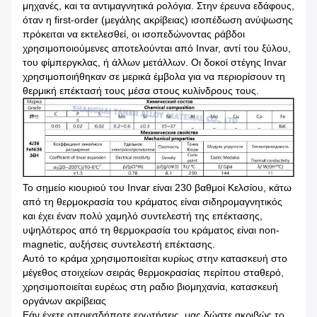
μηχανές, και τα αντιμαγνητικά ρολόγια. Στην έρευνα εδάφους,
όταν η first-order (μεγάλης ακρίβειας) ισοπέδωση ανύψωσης
πρόκειται να εκτελεσθεί, οι ισοπεδώνοντας ράβδοι
χρησιμοποιούμενες αποτελούνται από Invar, αντί του ξύλου,
του φίμπεργκλας, ή άλλων μετάλλων. Οι δοκοί στέγης Invar
χρησιμοποιήθηκαν σε μερικά έμβολα για να περιορίσουν τη
θερμική επέκτασή τους μέσα στους κυλίνδρους τους.
Το σημείο κιουριού του Invar είναι 230 βαθμοί Κελσίου, κάτω
από τη θερμοκρασία του κράματος είναι σιδηρομαγνητικός
και έχει έναν πολύ χαμηλό συντελεστή της επέκτασης,
υψηλότερος από τη θερμοκρασία του κράματος είναι non-
magnetic, αυξήσεις συντελεστή επέκτασης.
Αυτό το κράμα χρησιμοποιείται κυρίως στην κατασκευή στο
μέγεθος στοιχείων σειράς θερμοκρασίας περίπου σταθερό,
χρησιμοποιείται ευρέως στη ραδιο βιομηχανία, κατασκευή
οργάνων ακρίβειας
Εάν έχετε οποιεσδήποτε ερωτήσεις, μας δώστε ακριβώς το