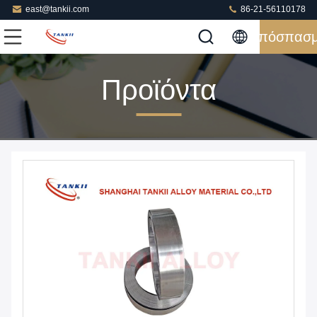
east@tankii.com
86-21-56110178
Απόσπασ
Προϊόντα