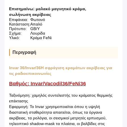
Επισημαίνω:
μαλακό μαγνητικό κράμα
,
σωλήνωση ακρίβειας
Επιφάνεια:
Φωτεινό
Κατάσταση:
Απαλό
Πρότυπο:
GB/Y
Σχήμα:
Λουρίδα
Υλικό:
Κράμα FeNi
Περιγραφή
Invar 36/Invar/36H σφράγιση κραμάτων ακρίβειας για
τις ραδιοεπικοινωνίες
Βαθμός: Invar/Vacodil36/FeNi36
Ταξινόμηση: χαμηλός συντελεστής του κράματος θερμικής
επέκτασης
Εφαρμογή: Το Invar χρησιμοποιείται όπου η υψηλή
διαστατική σταθερότητα απαιτείται, όπως τα όργανα
ακρίβειας, τα ρολόγια, οι σεισμικοί μετρητές ερπυσμού,
τηλεοπτικό shadow-mask τα πλαίσια, οι βαλβίδες στις