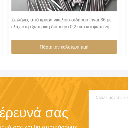
Σωλήνες από κράμα νικελίου-σιδήρου Invar 36 με
ελάχιστη εξωτερική διάμετρο 0,2 mm και φωτεινή
επιφάνεια για υψηλή διαστατική σταθερότητα σε
πράσινα κτίρια
Πάρτε την καλύτερη τιμή
 έρευνά σας
τημά σας και θα απαντήσουμε 