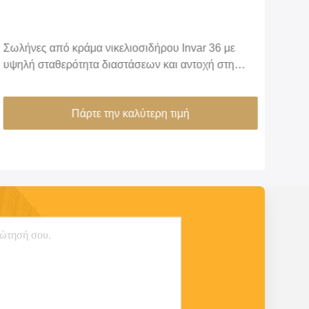
Σωλήνες από κράμα νικελιοσιδήρου Invar 36 με
Τύπο
υψηλή σταθερότητα διαστάσεων και αντοχή στη
OD 
διάβρωση για όργανα ακριβείας
Πάρτε την καλύτερη τιμή