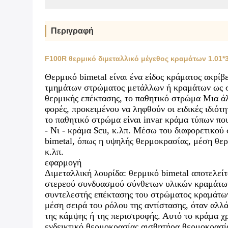
Περιγραφή
F100R θερμικό διμεταλλικό μέγεθος κραμάτων 1.01*3
Θερμικό bimetal είναι ένα είδος κράματος ακρίβ
τμημάτων στρώματος μετάλλων ή κραμάτων ως σ
θερμικής επέκτασης, το παθητικό στρώμα Μια ά
φορές, προκειμένου να ληφθούν οι ειδικές ιδιότ
το παθητικό στρώμα είναι invar κράμα τύπων πο
- Νι - κράμα $cu, κ.λπ. Μέσω του διαφορετικού
bimetal, όπως η υψηλής θερμοκρασίας, μέση θερ
κ.λπ.
εφαρμογή
Διμεταλλική λουρίδα: θερμικό bimetal αποτελεί
στερεού συνδυασμού σύνθετων υλικών κραμάτων
συντελεστής επέκτασης του στρώματος κραμάτων 
μέση σειρά του ρόλου της αντίστασης, όταν αλλ
της κάμψης ή της περιστροφής. Αυτό το κράμα χρ
ενδεικτικό θερμοκρασίας αισθητήρα θερμοκρασί