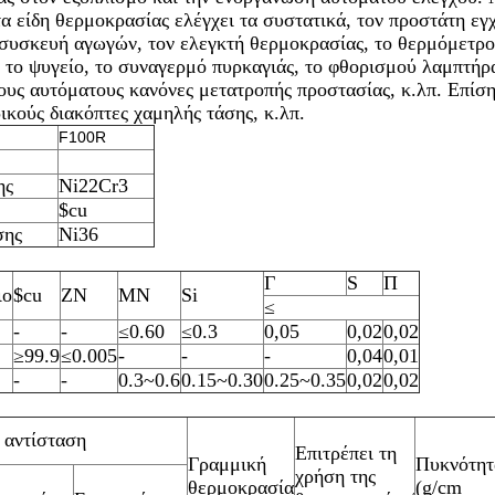
τα είδη θερμοκρασίας ελέγχει τα συστατικά, τον προστάτη ε
υσκευή αγωγών, τον ελεγκτή θερμοκρασίας, το θερμόμετρο,
, το ψυγείο, το συναγερμό πυρκαγιάς, το φθορισμού λαμπτήρα
ους αυτόματους κανόνες μετατροπής προστασίας, κ.λπ. Επίση
κούς διακόπτες χαμηλής τάσης, κ.λπ.
F100R
ης
Ni22Cr3
$cu
σης
Ni36
Γ
S
Π
ιο
$cu
ZN
ΜΝ
Si
≤
-
-
≤0.60
≤0.3
0,05
0,02
0,02
≥99.9
≤0.005
-
-
-
0,04
0,01
-
-
0.3~0.6
0.15~0.30
0.25~0.35
0,02
0,02
ή αντίσταση
Επιτρέπει τη
Γραμμική
Πυκνότητ
χρήση της
θερμοκρασία
(g/cm