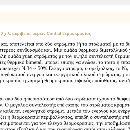
0 χιλ. ακρίβειας μερών Contral θερμοκρασίας
ειας, αποτελείται από δύο στρώματα (ή τα στρώματα) με το 
τερεός συνδυασμός και. Μια ομάδα θερμικού διμεταλλικού 
λλη ομάδα yuan στρώματος με τον υψηλό συντελεστή θερμικ
ητες θερμικό bimetal, μπορεί επίσης να ενώσει το τρίτο ή τ
υ περιέχει Ni34 ~ 50% Ενεργό στρώμα, ο ορείχαλκος, το Νι, 
 συνδυασμού ενεργού και ενεργητικού υλικού στρώματος, μπο
μοκρασία, η χαμηλή θερμοκρασία, υψηλός ευαίσθητος, αντιδ
ται από δύο ή περισσότερα από δύο στρώματα έχουν το διαφ
. Ο μεγάλος συντελεστής επέκτασης του στρώματος κραμάτω
καλείται ενεργητικό στρώμα, μεταξύ του ενεργού και ενεργ
άζει η θερμοκρασία περιβάλλοντος, επειδή ο συντελεστής επέ
ησιμοποιείται για τον έλεγχο θερμοκρασίας, την αποζημίωση
ας στον εξοπλισμό και την ενοργάνωση αυτόματου ελέγχου. 