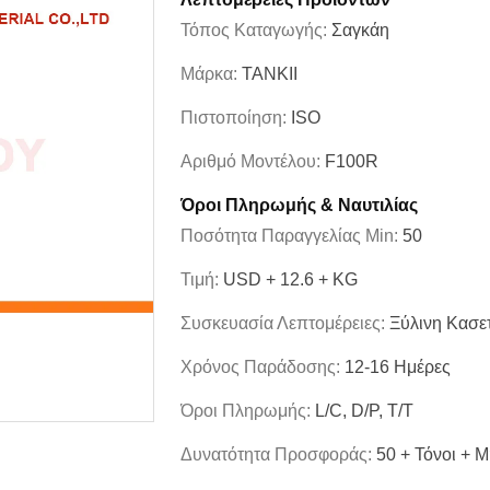
Τόπος Καταγωγής:
Σαγκάη
Μάρκα:
TANKII
Πιστοποίηση:
ISO
Αριθμό Μοντέλου:
F100R
Όροι Πληρωμής & Ναυτιλίας
Ποσότητα Παραγγελίας Min:
50
Τιμή:
USD + 12.6 + KG
Συσκευασία Λεπτομέρειες:
Ξύλινη Κασε
Χρόνος Παράδοσης:
12-16 Ημέρες
Όροι Πληρωμής:
L/C, D/P, T/T
Δυνατότητα Προσφοράς:
50 + Τόνοι + 