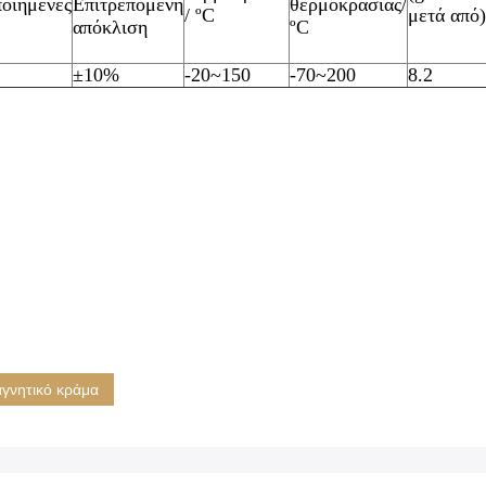
οιημένες
Επιτρεπόμενη
θερμοκρασίας/
/ ºC
μετά από)
απόκλιση
ºC
±10%
-20~150
-70~200
8.2
γνητικό κράμα