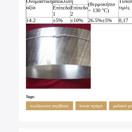
Ονομαστική
απόκλιση
Τυποπ
(θερμοκήπιο
αξία
τιμές
Επίπεδο
Επίπεδο
~ 130 ºC)
1
2
14.2
±5%
±10%
26.5%±5%
0,17
Tags:
σωλήνωση ακρίβειας
kovar κράμα
μαλακό μα