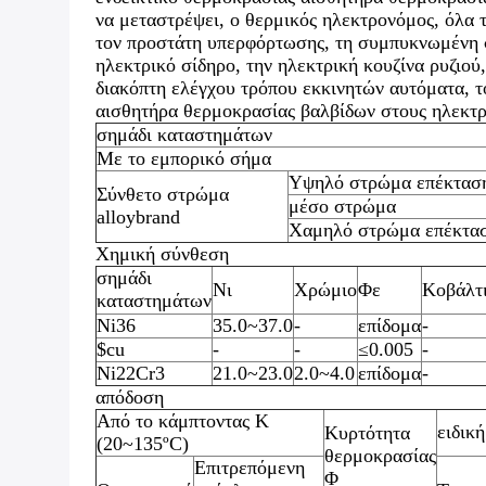
να μεταστρέψει, ο θερμικός ηλεκτρονόμος, όλα 
τον προστάτη υπερφόρτωσης, τη συμπυκνωμένη σ
ηλεκτρικό σίδηρο, την ηλεκτρική κουζίνα ρυζιού
διακόπτη ελέγχου τρόπου εκκινητών αυτόματα, τ
αισθητήρα θερμοκρασίας βαλβίδων στους ηλεκτρι
σημάδι καταστημάτων
Με το εμπορικό σήμα
Υψηλό στρώμα επέκτασ
Σύνθετο στρώμα
μέσο στρώμα
alloybrand
Χαμηλό στρώμα επέκτα
Χημική σύνθεση
σημάδι
Νι
Χρώμιο
Φε
Κοβάλτ
καταστημάτων
Ni36
35.0~37.0
-
επίδομα
-
$cu
-
-
≤0.005
-
Ni22Cr3
21.0~23.0
2.0~4.0
επίδομα
-
απόδοση
Από το κάμπτοντας Κ
ειδικ
Κυρτότητα
(20~135ºC)
θερμοκρασίας
Επιτρεπόμενη
Φ