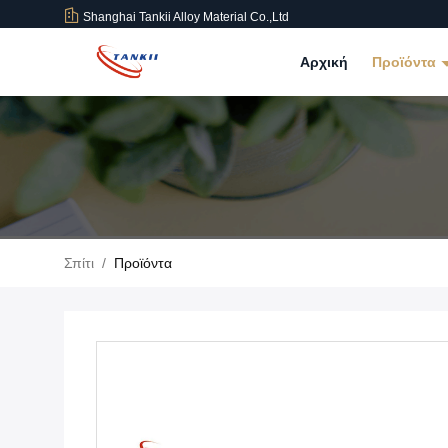
Shanghai Tankii Alloy Material Co.,Ltd
Αρχική
Προϊόντα
Σπίτι
/
Προϊόντα