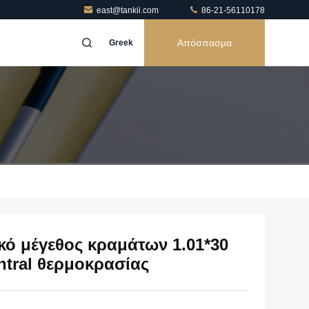
east@tankii.com
86-21-56110178
Απόσπασμα
Greek
κό μέγεθος κραμάτων 1.01*30
ntral θερμοκρασίας