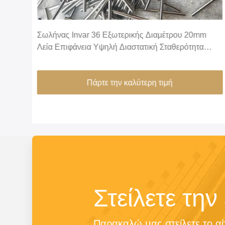
mm
Σωλήνας Invar 36 Εξωτερικής Διαμέτρου 20mm
Λεία Επιφάνεια Υψηλή Διαστατική Σταθερότητα
Κράμα FeNi36 Σωλήνας Ακριβείας
Πάρτε την καλύτερη τιμή
Στείλετε την
Παρακαλώ μας στείλετε το αί