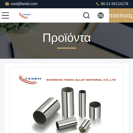
east@tankii.com
86-21-56110178
Απόσπασ
Προϊόντα