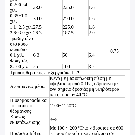
0.2~0.34
28.0
225.0
1.6
χιλ.
0.35~1.0
30.0
250.0
1.6
χιλ.
1.1~2.5 χιλ.
27.5
225.0
1.6
2.6~3.0 χιλ.
26.3
187.5
2.0
τραβηγμένο
στο κρύο
καλώδιο
0,75
0,1 χιλ.
6.3
50
6.4
Φραγμός
8-100 χιλ.
25
100
3.2
Τρόπος θερμικής επεξεργασίας 1J79
Κενό με μια υπόλοιπη πίεση μη
υψηλότερη από 0.1Pa, υδρογόνο με
Ανοπτώντας μέσα
ένα σημείο δροσιάς μη υψηλότερου
απ'ό, τι μείον 40 ºC.
Η θερμοκρασία και
το ποσοστό
1100~1150ºC
θέρμανσης
Χρόνος
3~6
εκμετάλλευσης
Με 100 ~ 200 ºC/το χ δρόσισε σε 600
Ποσοστό ψύξης
ºC, που δροσίστηκαν γρήγορα σε