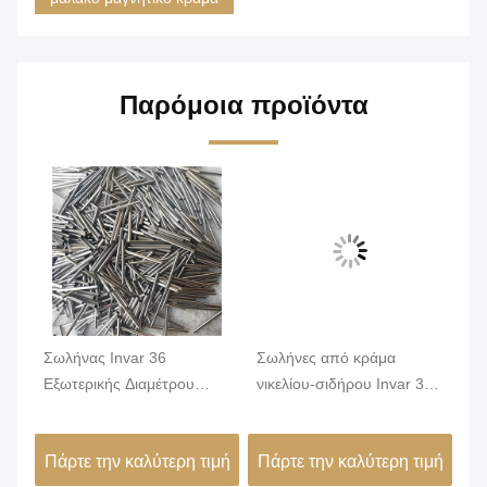
Παρόμοια προϊόντα
Σωλήνας Invar 36
Σωλήνες από κράμα
Σω
mm
Εξωτερικής Διαμέτρου
νικελίου-σιδήρου Invar 36
νι
20mm Λεία Επιφάνεια
με ελάχιστη εξωτερική
υψ
Υψηλή Διαστατική
διάμετρο 0,2 mm και
δι
ιμή
Πάρτε την καλύτερη τιμή
Πάρτε την καλύτερη τιμή
Πά
Σταθερότητα Κράμα
φωτεινή επιφάνεια για
δι