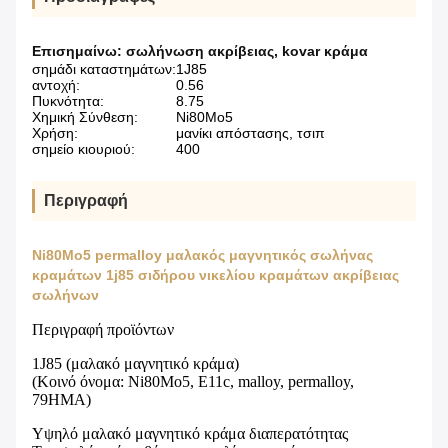
Επισημαίνω:
σωλήνωση ακρίβειας
,
kovar κράμα
σημάδι καταστημάτων:
1J85
αντοχή:
0.56
Πυκνότητα:
8.75
Χημική Σύνθεση:
Ni80Mo5
Χρήση:
μανίκι απόστασης, τσιπ
σημείο κιουριού:
400
Περιγραφή
Ni80Mo5 permalloy μαλακός μαγνητικός σωλήνας
κραμάτων 1j85 σιδήρου νικελίου κραμάτων ακρίβειας
σωλήνων
Περιγραφή προϊόντων
1J85 (μαλακό μαγνητικό κράμα)
(Κοινό όνομα: Ni80Mo5, E11c, malloy, permalloy,
79HMA)
Υψηλό μαλακό μαγνητικό κράμα διαπερατότητας