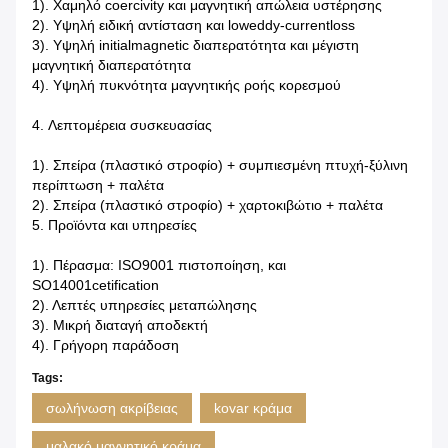
1). Χαμηλό coercivity και μαγνητική απώλεια υστέρησης
2). Υψηλή ειδική αντίσταση και loweddy-currentloss
3). Υψηλή initialmagnetic διαπερατότητα και μέγιστη
μαγνητική διαπερατότητα
4). Υψηλή πυκνότητα μαγνητικής ροής κορεσμού
4.
Λεπτομέρεια συσκευασίας
1). Σπείρα (πλαστικό στροφίο) + συμπιεσμένη πτυχή-ξύλινη
περίπτωση + παλέτα
2). Σπείρα (πλαστικό στροφίο) + χαρτοκιβώτιο + παλέτα
5.
Προϊόντα και υπηρεσίες
1). Πέρασμα: ISO9001 πιστοποίηση, και
SO14001cetification
2). Λεπτές υπηρεσίες μεταπώλησης
3). Μικρή διαταγή αποδεκτή
4). Γρήγορη παράδοση
Tags:
σωλήνωση ακρίβειας
kovar κράμα
μαλακό μαγνητικό κράμα