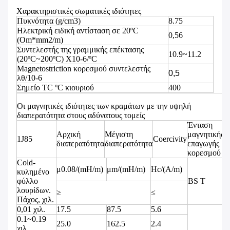
Χαρακτηριστικές σωματικές ιδιότητες
Πυκνότητα (g/cm3)
8.75
Ηλεκτρική ειδική αντίσταση σε 20ºC
0,56
(Om*mm2/m)
Συντελεστής της γραμμικής επέκτασης
10.9~11.2
(20ºC~200ºC) X10-6/ºC
Magnetostriction κορεσμού συντελεστής
0,5
λθ/10-6
Σημείο TC ºC κιουριού
400
Οι μαγνητικές ιδιότητες των κραμάτων με την υψηλή
διαπερατότητα στους αδύνατους τομείς
Ένταση
Αρχική
Μέγιστη
μαγνητικής
1J85
Coercivity
διαπερατότητα
διαπερατότητα
επαγωγής
κορεσμού
Сold-
μ0.08/(mH/m)
μm/(mH/m)
Hc/(A/m)
κυλημένο
φύλλο
BS Τ
λουρίδων.
≥
≤
Πάχος, χιλ.
0,01 χιλ.
17.5
87.5
5.6
0.1~0.19
25.0
162.5
2.4
χιλ.