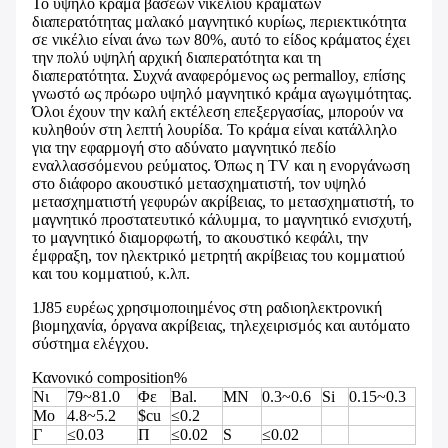
Το υψηλό κράμα βάσεων νικελίου κραμάτων
διαπερατότητας μαλακό μαγνητικό κυρίως, περιεκτικότητα
σε νικέλιο είναι άνω των 80%, αυτό το είδος κράματος έχει
την πολύ υψηλή αρχική διαπερατότητα και τη
διαπερατότητα. Συχνά αναφερόμενος ως permalloy, επίσης
γνωστό ως πρόωρο υψηλό μαγνητικό κράμα αγωγιμότητας.
Όλοι έχουν την καλή εκτέλεση επεξεργασίας, μπορούν να
κυληθούν στη λεπτή λουρίδα. Το κράμα είναι κατάλληλο
για την εφαρμογή στο αδύνατο μαγνητικό πεδίο
εναλλασσόμενου ρεύματος. Όπως η TV και η ενοργάνωση
στο διάφορο ακουστικό μετασχηματιστή, τον υψηλό
μετασχηματιστή γεφυρών ακρίβειας, το μετασχηματιστή, το
μαγνητικό προστατευτικό κάλυμμα, το μαγνητικό ενισχυτή,
το μαγνητικό διαμορφωτή, το ακουστικό κεφάλι, την
έμφραξη, τον ηλεκτρικό μετρητή ακρίβειας του κομματιού
και του κομματιού, κ.λπ.
1J85 ευρέως χρησιμοποιημένος στη ραδιοηλεκτρονική
βιομηχανία, όργανα ακρίβειας, τηλεχειρισμός και αυτόματο
σύστημα ελέγχου.
Κανονικό composition%
Νι
79~81.0
Φε
Bal.
ΜΝ
0.3~0.6
Si
0.15~0.3
Mo
4.8~5.2
$cu
≤0.2
Γ
≤0.03
Π
≤0.02
S
≤0.02