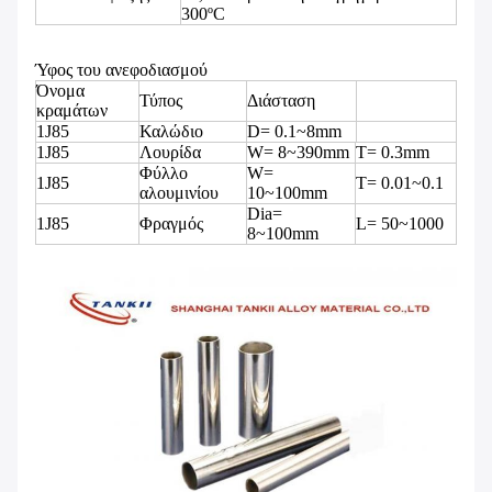
300ºC
Ύφος του ανεφοδιασμού
Όνομα
Τύπος
Διάσταση
κραμάτων
1J85
Καλώδιο
D= 0.1~8mm
1J85
Λουρίδα
W= 8~390mm
T= 0.3mm
Φύλλο
W=
1J85
T= 0.01~0.1
αλουμινίου
10~100mm
Dia=
1J85
Φραγμός
L= 50~1000
8~100mm