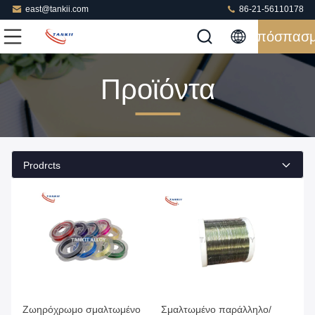
east@tankii.com
86-21-56110178
Απόσπασ
Προϊόντα
Prodrcts
Ζωηρόχρωμο σμαλτωμένο
Σμαλτωμένο παράλληλο/