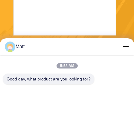
Matt
Στείλετε
5:58 AM
Good day, what product are you looking for?
Shanghai Tankii Alloy Material Co.,Ltd
east@tankii.com
86-21-56110178
1900 Mudanjiang Road, περ
ιοχή Baoshan, 201999, Σαγκ