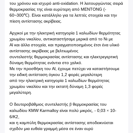
του χρόνου και ισχυρό anti-oxidation. Η λειτουργώντας σειρά
θερμοκρασίας της είναι ευρύτερη από MENTONG (-
60~300℃). Είναι κατάλληλο για τα λεπτές στοιχεία και την
πίεση αντίστασης ακρίβειας.
Αρχικοί με την ηλεκτρική κατηγορία 1 καλωδίων θερμότητας
χρωμίου νικελίου, αντικαταστήσαμε μερικά από το Νι με
Al και άλλα στοιχεία, και πραγματοποιημένος έτσι ένα υλικό
αντίστασης ακρίβειας με βελτιωμένος
συντελεστής θερμοκρασίας αντίστασης και ηλεκτρεγερτική
δύναμη θερμότητας ενάντια στο χαλκό.
Με την προσθήκη του Al, έχουμε πετύχει να καταστήσουμε
την ειδική αντίσταση όγκου 1,2 φορές μεγαλύτερη
από την ηλεκτρική κατηγορία 1 καλωδίων θερμότητας
χρωμίου νικελίου και την εκτατή δύναμη 1,3 φορές
μεγαλύτερη.
Ο δευτεροβάθμιος συντελεστής
θερμοκρασίας του
β
καλωδίου KMW Karmalloy είναι πολύ μικρός, - 0,03
10-
×
6/K2,
και η καμπύλη θερμοκρασίας αντίστασης αποδεικνύεται
σχεδόν μια ευθεία γραμμή μέσα σε έναν ευρύ