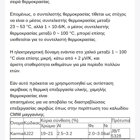
σειρά θερμοκρασίας.
Επομένως, ο συντελεστής θερμοκρασίας τίθεται ως στόχος
να είναι ο μέσος συντελεστής θερμοκρασίας μεταξύ
23 ~ 53 °C, αλλά 1
10-6/K, ο μέσος συντελεστής
×
θερμοκρασίας μεταξύ 0 ~ 100 °C, μπορεί επίσης
υιοθετείται για το συντελεστή θερμοκρασίας.
Η ηλεκτρεγερτική δύναμη ενάντια στο χαλκό μεταξύ 1 ~ 100
°C είναι επίσης μικρή, κάτω από + 2 μV/K, και
άριστη σταθερότητα εκθεμάτων για μία περίοδο πολλών
ετών.
Εάν αυτό πρόκειται να χρησιμοποιηθεί ως αντίσταση
ακρίβειας η θερμική επεξεργασία υλικής, χαμηλής
θερμοκρασίας είναι
απαιτημένος για να αποβάλει τις διαστρεβλώσεις
επεξεργασίας ακριβώς όπως στην περίπτωση του καλωδίου
CMW μαγγανίνης.
Κύρια σύνθεση (%)
Πρότυπα
Όνομα
Κώδικας
Χρώμιο
Al
Φε
Νι
JB/T
Karma
6J22
19~21
2.5~3.2
2.0~3.0
bal.
5328