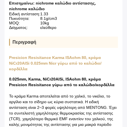
Επισημαίνω:
nichrome καλώδιο αντίστασης
,
nichrome καλώδιο
Ειδική αντίσταση:
1.33
Πυκνότητα:
8.1g/cm3
MOQ:
10kg
Δείγματος:
ελεύθερο
Περιγραφή
Presicion Resisitance Karma ISAohm 80, κράμα
NiCr20AlSi 0.025mm Nicr γύρω από το καλώδιο/
κορδέλλα
0.025mm, Karma, NiCr20AlSi, ISAohm 80, κράμα
Presicion Resisitance γύρω από το καλώδιο/κορδέλλα
Το κράμα Karma αποτελείται από το χαλκό, το νικέλιο, το
αργίλιο και το σίδηρο ως κύρια συστατικά. Η ειδική
αντίσταση είναι 2~3 φορές υψηλότερη από MENTONG. Έχει
το συντελεστή χαμηλότερης θερμοκρασίας της αντίστασης
(TCR), χαμηλότερο θερμικό EMF εναντίον του χαλκού, της
καλής μονιμότητας της αντίστασης για μια μακρά περίοδο