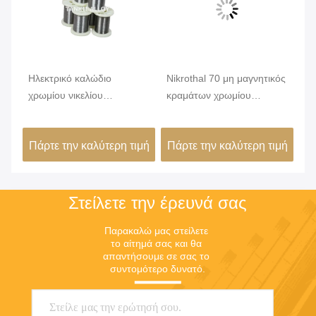
Ηλεκτρικό καλώδιο
Nikrothal 70 μη μαγνητικός
Αν
χρωμίου νικελίου
κραμάτων χρωμίου
κα
ς
κραμάτων Nicr αντίστασης
νικελίου που οξειδώνεται
αν
Karma 6j22
ανοπτημένος
δι
ιμή
Πάρτε την καλύτερη τιμή
Πάρτε την καλύτερη τιμή
Πά
Στείλετε την έρευνά σας
Παρακαλώ μας στείλετε 
το αίτημά σας και θα 
απαντήσουμε σε σας το 
συντομότερο δυνατό.