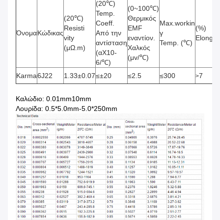
(20℃)
(0~100℃)
Temp.
(20℃)
Θερμικός
Coeff.
Max.workin
Resisti
EMF
(%)
Όνομα
Κώδικας
Από την
γ
vity
εναντίον.
Elongat
αντίσταση
Temp. (℃)
(μΩ.m)
Χαλκός
(αX10-
(μv/℃)
6/℃)
Karma
6J22
1.33±0.07
≤±20
≤2.5
≤300
7
>
Καλώδιο: 0.01mm10mm
Λουρίδα: 0.5*5.0mm-5.0*250mm