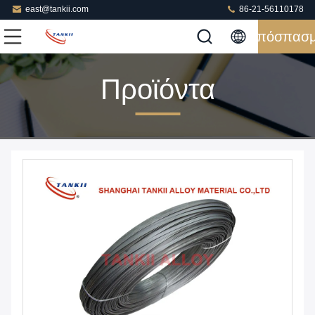
east@tankii.com
86-21-56110178
Απόσπασ
Προϊόντα