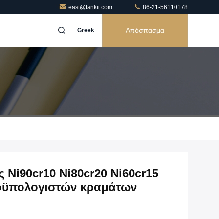
east@tankii.com
86-21-56110178
Απόσπασμα
Greek
 Ni90cr10 Ni80cr20 Ni60cr15
ροϋπολογιστών κραμάτων