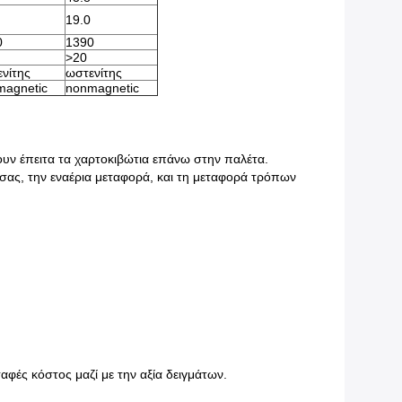
19.0
0
1390
>
20
νίτης
ωστενίτης
magnetic
nonmagnetic
ουν έπειτα τα χαρτοκιβώτια επάνω στην παλέτα.
σας, την εναέρια μεταφορά, και τη μεταφορά τρόπων
φές κόστος μαζί με την αξία δειγμάτων.