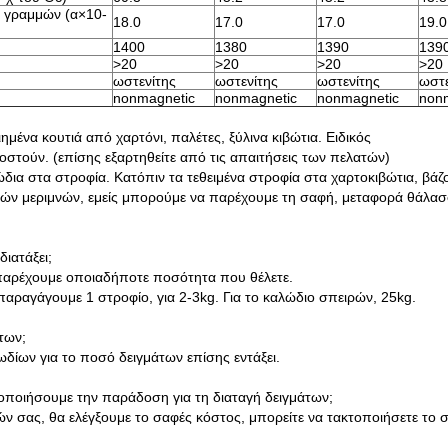
ς γραμμών (α×10-
18.0
17.0
17.0
19.0
1400
1380
1390
139
>
20
>
20
>
20
>
20
ωστενίτης
ωστενίτης
ωστενίτης
ωστε
nonmagnetic
nonmagnetic
nonmagnetic
non
μένα κουτιά από χαρτόνι, παλέτες, ξύλινα κιβώτια. Ειδικός
στούν. (επίσης εξαρτηθείτε από τις απαιτήσεις των πελατών)
δια στα στροφία. Κατόπιν τα τεθειμένα στροφία στα χαρτοκιβώτια, βάζ
ικών μεριμνών, εμείς μπορούμε να παρέχουμε τη σαφή, μεταφορά θάλασ
διατάξει;
παρέχουμε οποιαδήποτε ποσότητα που θέλετε.
παραγάγουμε 1 στροφίο, για 2-3kg. Για το καλώδιο σπειρών, 25kg.
των;
ίων για το ποσό δειγμάτων επίσης εντάξει.
τοποιήσουμε την παράδοση για τη διαταγή δειγμάτων;
 σας, θα ελέγξουμε το σαφές κόστος, μπορείτε να τακτοποιήσετε το σα