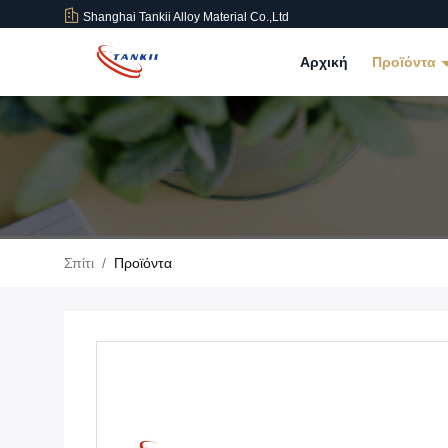
Shanghai Tankii Alloy Material Co.,Ltd
Αρχική
Προϊόντα
Σπίτι
/
Προϊόντα