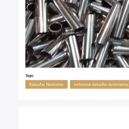
Tags:
Καλώδιο Nichrome
nichrome καλώδιο αντίστασης