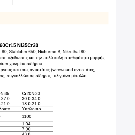
i60Cr15 Ni35Cr20
 80, Stablohm 650, Nichorme Β, Nikrothal 80.
σταση οξείδωσης και την πολύ καλή σταθερότητα μορφής.
umium χρωμίου σιδήρου.
ύρνους και τους αντιστάτες (wirewound αντιστάτες,
ος, συγκολλώντας σίδηροι, τυλιγμένα μέταλλο
0Ni35
Cr20Ni30
-37.0
30.0-34.0
-21.0
18.0-21.0
λοιπο
Υπόλοιπο
0
1100
1.04
7.90
43.8