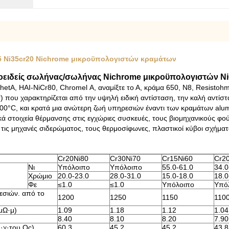
r15 Ni35cr20 Nichrome μικροϋπολογιστών κραμάτων
ιχοειδείς σωλήνας/σωλήνας Nichrome μικροϋπολογιστών N
hetA, HAI-NiCr80, Chromel Α, αναμίξτε το Α, κράμα 650, N8, Resistohm
r) που χαρακτηρίζεται από την υψηλή ειδική αντίσταση, την καλή αντί
1200°C, και κρατά μια ανώτερη ζωή υπηρεσιών έναντι των κραμάτων al
ικά στοιχεία θέρμανσης στις εγχώριες συσκευές, τους βιομηχανικούς φο
, τις μηχανές σιδερώματος, τους θερμοσίφωνες, πλαστικοί κύβοι σχήματ
Cr20Ni80
Cr30Ni70
Cr15Ni60
Cr2
Νι
Υπόλοιπο
Υπόλοιπο
55.0-61.0
34.0
Χρώμιο
20.0-23.0
28.0-31.0
15.0-18.0
18.0
Φε
≤1.0
≤1.0
Υπόλοιπο
Υπό
εσιών. από το
1200
1250
1150
110
μΩ·μ)
1.09
1.18
1.12
1.04
8.40
8.10
8.20
7.90
·χ·του Oc)
60.3
45.2
45.2
43.8