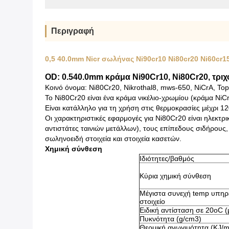
Περιγραφή
0,5 40.0mm Nicr σωλήνας Ni90cr10 Ni80cr20 Ni60c
OD: 0.540.0mm κράμα Ni90Cr10, Ni80Cr20, τρ
Κοινό όνομα: Ni80Cr20, Nikrothal8, mws-650, NiCrA, Top
Το Ni80Cr20 είναι ένα κράμα νικέλιο-χρωμίου (κράμα NiC
Είναι κατάλληλο για τη χρήση στις θερμοκρασίες μέχρι 
Οι χαρακτηριστικές εφαρμογές για Ni80Cr20 είναι ηλεκτρ
αντιστάτες ταινιών μετάλλων), τους επίπεδους σιδήρους
σωληνοειδή στοιχεία και στοιχεία κασετών.
Χημική σύνθεση
Ιδιότητες/βαθμός
Κύρια χημική σύνθεση
Μέγιστα συνεχή temp υπηρ
στοιχείο
Ειδική αντίσταση σε 20oC (
Πυκνότητα (g/cm3)
Θερμική αγωγιμότητα (KJ/m