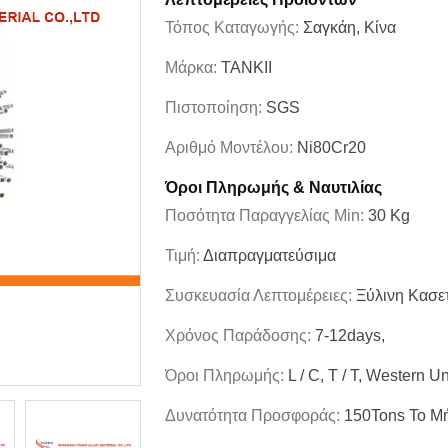
Τόπος Καταγωγής:
Σαγκάη, Κίνα
Μάρκα:
TANKII
Πιστοποίηση:
SGS
Αριθμό Μοντέλου:
Ni80Cr20
Όροι Πληρωμής & Ναυτιλίας
Ποσότητα Παραγγελίας Min:
30 Kg
Τιμή:
Διαπραγματεύσιμα
Συσκευασία Λεπτομέρειες:
Ξύλινη Κασε
Χρόνος Παράδοσης:
7-12days,
Όροι Πληρωμής:
L / C, T / T, Western U
Δυνατότητα Προσφοράς:
150Tons Το Μ