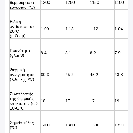
θερμοκρασία
1200
1250
1150
1100
εργασίας (ºC)
Ειδική
αντίσταση σε
1.09
1.18
1.12
1.04
20ºC
(μ Ω · μ)
Πυκνότητα
8.4
8.1
8.2
7.9
(g/cm3)
Θερμική
αγωγιμότητα
60.3
45.2
45.2
43.8
(KJ/m· χ· ºC)
Συντελεστής
της θερμικής
18
17
17
19
επέκτασης (α ×
10-6/ºC)
Σημείο τήξης
1400
1380
1390
1390
(ºC)