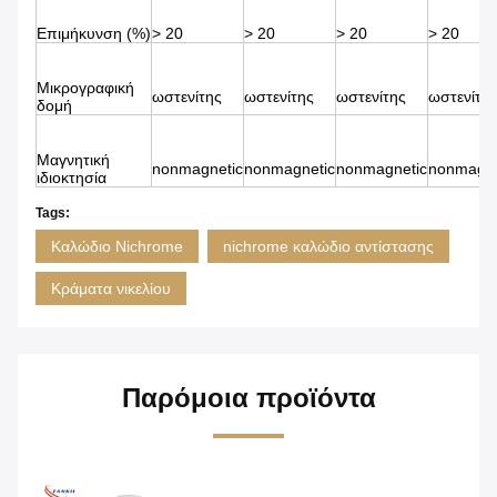
Επιμήκυνση (%)
> 20
> 20
> 20
> 20
Μικρογραφική
ωστενίτης
ωστενίτης
ωστενίτης
ωστενίτη
δομή
Μαγνητική
nonmagnetic
nonmagnetic
nonmagnetic
nonmagne
ιδιοκτησία
Tags:
Καλώδιο Nichrome
nichrome καλώδιο αντίστασης
Κράματα νικελίου
Παρόμοια προϊόντα