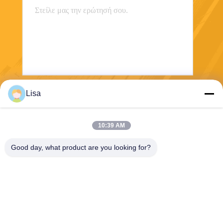
Lisa
Στείλετε
10:39 AM
Good day, what product are you looking for?
Shanghai Tankii Alloy Material Co.,Ltd
east@tankii.com
86-21-56110178
1900 Mudanjiang Road, περ