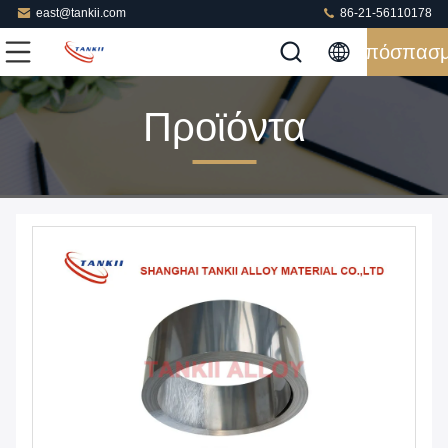
east@tankii.com
86-21-56110178
Απόσπασ
Προϊόντα