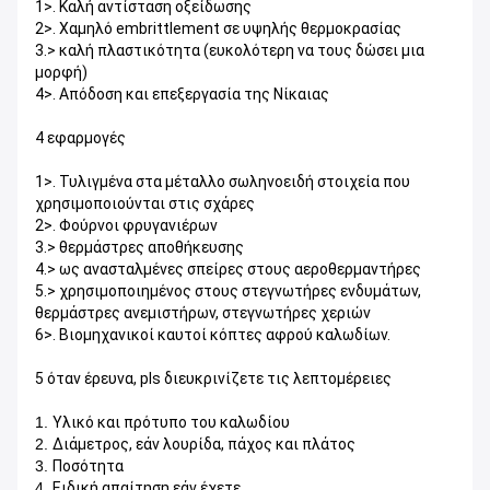
1>. Καλή αντίσταση οξείδωσης
2>. Χαμηλό embrittlement σε υψηλής θερμοκρασίας
3.> καλή πλαστικότητα (ευκολότερη να τους δώσει μια
μορφή)
4>. Απόδοση και επεξεργασία της Νίκαιας
4 εφαρμογές
1>. Τυλιγμένα στα μέταλλο σωληνοειδή στοιχεία που
χρησιμοποιούνται στις σχάρες
2>. Φούρνοι φρυγανιέρων
3.> θερμάστρες αποθήκευσης
4.> ως ανασταλμένες σπείρες στους αεροθερμαντήρες
5.> χρησιμοποιημένος στους στεγνωτήρες ενδυμάτων,
θερμάστρες ανεμιστήρων, στεγνωτήρες χεριών
6>. Βιομηχανικοί καυτοί κόπτες αφρού καλωδίων.
5 όταν έρευνα, pls διευκρινίζετε τις λεπτομέρειες
1.
Υλικό και πρότυπο του καλωδίου
2.
Διάμετρος, εάν λουρίδα, πάχος και πλάτος
3.
Ποσότητα
4.
Ειδική απαίτηση εάν έχετε.