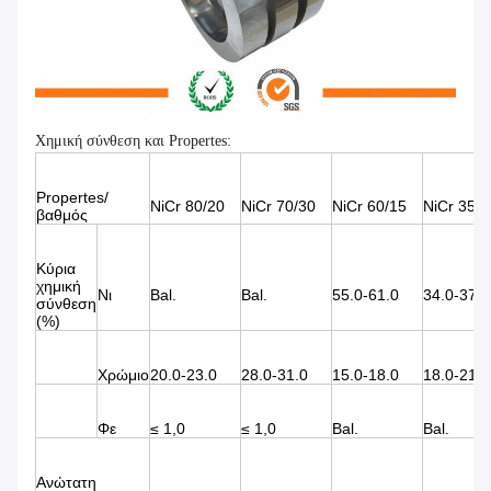
Χημική σύνθεση και Propertes:
Propertes/
NiCr 80/20
NiCr 70/30
NiCr 60/15
NiCr 35/2
βαθμός
Κύρια
χημική
Νι
Bal.
Bal.
55.0-61.0
34.0-37.0
σύνθεση
(%)
Χρώμιο
20.0-23.0
28.0-31.0
15.0-18.0
18.0-21.0
Φε
≤ 1,0
≤ 1,0
Bal.
Bal.
Ανώτατη