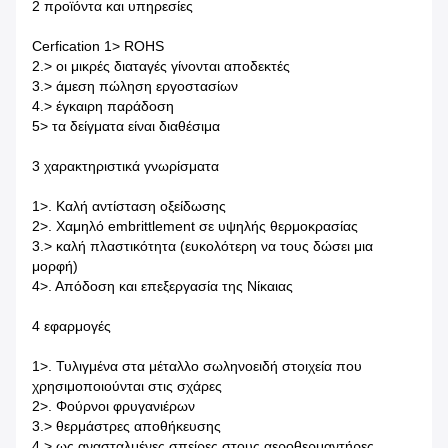
2 προϊόντα και υπηρεσίες
Cerfication 1> ROHS
2.> οι μικρές διαταγές γίνονται αποδεκτές
3.> άμεση πώληση εργοστασίων
4.> έγκαιρη παράδοση
5> τα δείγματα είναι διαθέσιμα
3 χαρακτηριστικά γνωρίσματα
1>. Καλή αντίσταση οξείδωσης
2>. Χαμηλό embrittlement σε υψηλής θερμοκρασίας
3.> καλή πλαστικότητα (ευκολότερη να τους δώσει μια
μορφή)
4>. Απόδοση και επεξεργασία της Νίκαιας
4 εφαρμογές
1>. Τυλιγμένα στα μέταλλο σωληνοειδή στοιχεία που
χρησιμοποιούνται στις σχάρες
2>. Φούρνοι φρυγανιέρων
3.> θερμάστρες αποθήκευσης
4.> ως ανασταλμένες σπείρες στους αεροθερμαντήρες