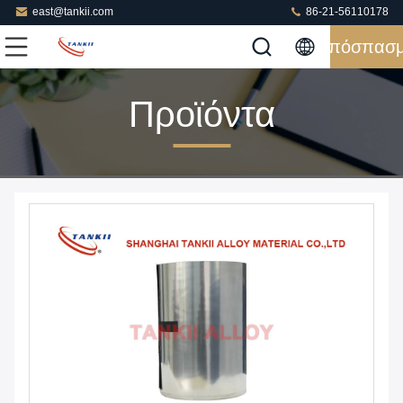
east@tankii.com
86-21-56110178
Απόσπασ
Προϊόντα