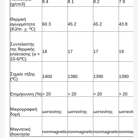
8.4
8.1
8.2
7.9
(g/cm3)
Θερμική
αγωγιμότητα
60.3
45.2
45.2
43.8
(KJ/m· χ· ºC)
Συντελεστής
της θερμικής
18
17
17
19
επέκτασης (α ×
10-6/ºC)
Σημείο τήξης
1400
1380
1390
1390
(ºC)
Επιμήκυνση (%)
> 20
> 20
> 20
> 20
Μικρογραφική
ωστενίτης
ωστενίτης
ωστενίτης
ωστενίτη
δομή
Μαγνητική
nonmagnetic
nonmagnetic
nonmagnetic
nonmagne
ιδιοκτησία