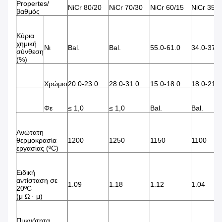
Propertes/
NiCr 80/20
NiCr 70/30
NiCr 60/15
NiCr 35/2
βαθμός
Κύρια
χημική
Νι
Bal.
Bal.
55.0-61.0
34.0-37.0
σύνθεση
(%)
Χρώμιο
20.0-23.0
28.0-31.0
15.0-18.0
18.0-21.0
Φε
≤ 1,0
≤ 1,0
Bal.
Bal.
Ανώτατη
θερμοκρασία
1200
1250
1150
1100
εργασίας (ºC)
Ειδική
αντίσταση σε
1.09
1.18
1.12
1.04
20ºC
(μ Ω · μ)
Πυκνότητα