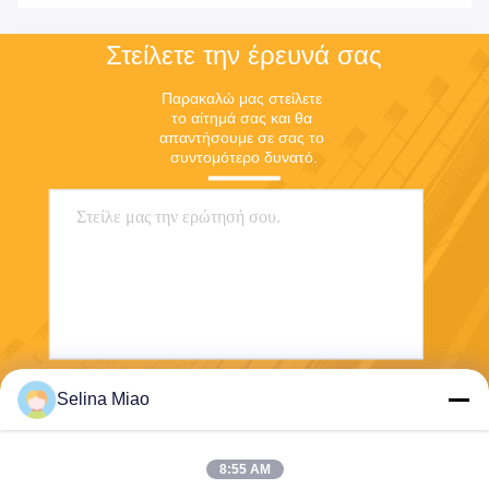
Στείλετε την έρευνά σας
Παρακαλώ μας στείλετε 
το αίτημά σας και θα 
απαντήσουμε σε σας το 
συντομότερο δυνατό.
Selina Miao
Στείλετε
8:55 AM