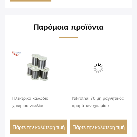
Παρόμοια προϊόντα
Ηλεκτρικό καλώδιο
Nikrothal 70 μη μαγνητικός
Αν
χρωμίου νικελίου
κραμάτων χρωμίου
κα
ς
κραμάτων Nicr αντίστασης
νικελίου που οξειδώνεται
αν
Karma 6j22
ανοπτημένος
δι
ιμή
Πάρτε την καλύτερη τιμή
Πάρτε την καλύτερη τιμή
Πά