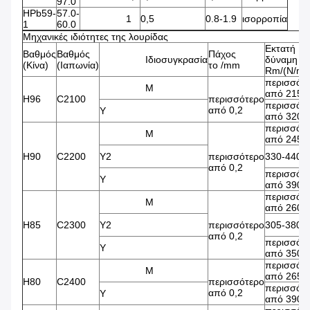
97.0
HPb59-
57.0-
1
0,5
0.8-1.9
ισορροπία
1
60.0
Μηχανικές ιδιότητες της λουρίδας
Εκτατή
Βαθμός
Βαθμός
Πάχος
Ιδιοσυγκρασία
δύναμη
(Κίνα)
(Ιαπωνία)
το /mm
Rm/(N/m
περισσότ
Μ
από 215
H96
C2100
περισσότερο
περισσότ
από 0,2
Υ
από 320
περισσότ
Μ
από 245
H90
C2200
Y2
περισσότερο
330-440
από 0,2
περισσότ
Υ
από 390
περισσότ
Μ
από 260
H85
C2300
Y2
περισσότερο
305-380
από 0,2
περισσότ
Υ
από 350
περισσότ
Μ
από 265
H80
C2400
περισσότερο
περισσότ
από 0,2
Υ
από 390