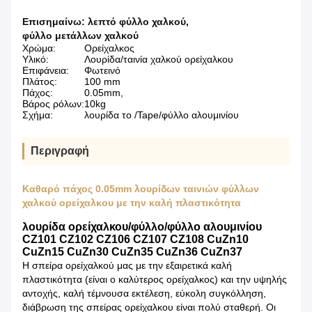
Επισημαίνω:
λεπτό φύλλο χαλκού
,
φύλλο μετάλλων χαλκού
Χρώμα:
Ορείχαλκος
Υλικό:
Λουρίδα/ταινία χαλκού ορείχαλκου
Επιφάνεια:
Φωτεινό
Πλάτος:
100 mm
Πάχος:
0.05mm,
Βάρος ρόλων:
10kg
Σχήμα:
λουρίδα το /Tape/φύλλο αλουμινίου
Περιγραφή
Καθαρό πάχος 0.05mm λουρίδων ταινιών φύλλων
χαλκού ορείχαλκου με την καλή πλαστικότητα
λουρίδα ορείχαλκου/φύλλο/φύλλο αλουμινίου
CZ101 CZ102 CZ106 CZ107 CZ108 CuZn10
CuZn15 CuZn30 CuZn35 CuZn36 CuZn37
Η σπείρα ορείχαλκού μας με την εξαιρετικά καλή
πλαστικότητα (είναι ο καλύτερος ορείχαλκος) και την υψηλής
αντοχής, καλή τέμνουσα εκτέλεση, εύκολη συγκόλληση,
διάβρωση της σπείρας ορείχαλκου είναι πολύ σταθερή. Οι