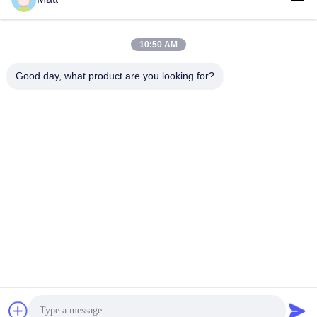
Στείλετε
10:50 AM
Good day, what product are you looking for?
Shanghai Tankii Alloy Material Co.,Ltd
east@tankii.com
86-21-56110178
1900 Mudanjiang Road, περ
ιοχή Baoshan, 201999, Σαγκ
άη, Κίνα
Καλή ποιότητα της Κίνας Σύρματα από χαλκό νικελίου κράμα Προμηθευτής.
Πνευματικά δικαιώματα © 2026 Shanghai Tankii Alloy Material Co.,Ltd .
Διατηρούνται όλα τα πνευματικά δικαιώματα.