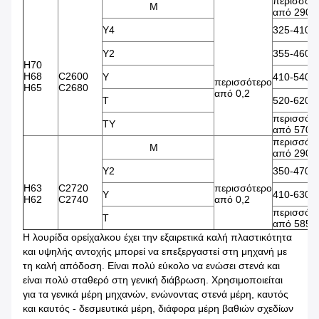
περισσότ
Μ
από 290
Y4
325-410
Y2
355-460
H70
H68
C2600
Υ
410-540
περισσότερο
H65
C2680
από 0,2
Τ
520-620
περισσότ
TY
από 570
περισσότ
Μ
από 290
Y2
350-470
H63
C2720
περισσότερο
Υ
410-630
H62
C2740
από 0,2
περισσότ
Τ
από 585
Η λουρίδα ορείχαλκου έχει την εξαιρετικά καλή πλαστικότητα
και υψηλής αντοχής μπορεί να επεξεργαστεί στη μηχανή με
τη καλή απόδοση. Είναι πολύ εύκολο να ενώσει στενά και
είναι πολύ σταθερό στη γενική διάβρωση. Χρησιμοποιείται
για τα γενικά μέρη μηχανών, ενώνοντας στενά μέρη, καυτός
και καυτός - δεσμευτικά μέρη, διάφορα μέρη βαθιών σχεδίων