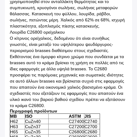
χρησιμοποιηθεί στον ανταλλάκτη θερμότητας και το
συμπυκνωτή, κρυογόνοι σωλήνες, σωλήνας μεταφορών
θάλασσας. Κατασκευή του φύλλου, λουρίδα, ράβδοι,
σωλήνες, πετώντας μέρη. Χαλκός από 62% σε 68%, ισχυρή
πλαστικότητα, εξοπλισμός πίεσης κατασκευής.
Λουρίδα C26800 ορείχαλκου
Ο κίτρινος ορείχαλκος, δεδομένου ότι είναι συνήθως
γνωστός, είναι μεταξύ του υψηλότερου ψευδάργυρος-
περιορισμού brasses διαθέσιμου στους σχεδιαστές.
Εκθέτοντας ένα όμορφο κίτρινο χρώμα που συνδέεται με τα
brasses αυτό το κράμα βρίσκει τη χρήση σε πολλές από τις
ίδιες εφαρμογές με άλλα υψηλά brasses. Το C2680
προσφέρει τις παρόμοιες μηχανικές και σωματικές ιδιότητες
σε αυτό άλλων brasses και βρίσκεται συχνά στις εφαρμογές
που απαιτούν ένα οικονομικό χαλκός-βασισμένο κράμα. Οι
σχεδιαστές που εξετάζουν τις εφαρμογές που απαιτούν ένα
υλικό ικανό του βαριού βαθιού σχεδίου πρέπει να εξετάσουν
το κράμα C26800.
Περιγραφή προϊόντων
ΜΒ
ISO
ASTM
JIS
H62
CuZn40
C27400
C2740
H63
CuZn37
C27200
C2700
H65
CuZn35
C26800
C2680