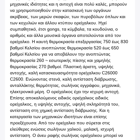
μηχανικές ιδιότητες και η αντοχή είναι πολύ καλές, μπορούν
να χρησιμοποιηθούν στην κατασκευή των οργάνων
ακρίβειας, των μερών σκαφών, των πυροβόλων όπλων και
των κοχυλιών και άλλου κτύπου ορείχαλκου. Ηχεί
συμπαθητικό, έτσι gongs, τα κύμβαλα, τα κουδούνια, ο
αριθμός και άλλα μουσικά όργανα αποτελούνται από τον
ορείχαλκο. Η καυτή θερμοκρασία επεξεργασίας 750 έως 830
βαθμοί Κελσίου ανοπτώντας θερμοκρασία 520 έως 650
βαθμοί Κελσίου για να αποβάλουν την ανοπτώντας
θερμοκρασία 260 ~ εσωτερικής πίεσης και χαμηλής
θερμοκρασίας 270 βαθμοί. Πλαστική άριστη, υψηλής
αντοχής, καλή κατασκευασιμότητα ορείχαλκου C26000
C2600. Ενώνοντας στενά, καλή αντίσταση διάβρωσης,
ανταλλάκτης θερμότητας, σωλήνας εγγράφου, μηχανικά,
ηλεκτρονικά μέρη. Ο ορείχαλκος έχει την ισχυρή αντοχή.
Επίσης αποκαλούμενος ειδικός ορείχαλκος ειδικός
ορείχαλκος, η υψηλής αντοχής, υψηλή σκληρότητά του,
αντίσταση στη χημική αντίσταση διάβρωσης. Και η
κατεργασία των μηχανικών ιδιοτήτων είναι επίσης
προεξέχουσα. Από τον ορείχαλκο που σύρεται στις
ελεύθερες ενώσεις σωλήνων χαλκού, μαλακή, ισχυρή
αντίσταση. Ο άνευ ραφής σωλήνας ορείχαλκου μπορεί να