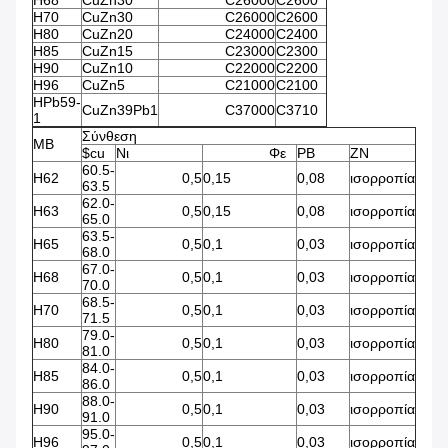
H68
CuZn30
C26000
C2600
H70
CuZn30
C26000
C2600
H80
CuZn20
C24000
C2400
H85
CuZn15
C23000
C2300
H90
CuZn10
C22000
C2200
H96
CuZn5
C21000
C2100
HPb59-
CuZn39Pb1
C37000
C3710
1
Σύνθεση
ΜΒ
$cu
Νι
Φε
PB
ZN
60.5-
H62
0,5
0,15
0,08
ισορροπία
63.5
62.0-
H63
0,5
0,15
0,08
ισορροπία
65.0
63.5-
H65
0,5
0,1
0,03
ισορροπία
68.0
67.0-
H68
0,5
0,1
0,03
ισορροπία
70.0
68.5-
H70
0,5
0,1
0,03
ισορροπία
71.5
79.0-
H80
0,5
0,1
0,03
ισορροπία
81.0
84.0-
H85
0,5
0,1
0,03
ισορροπία
86.0
88.0-
H90
0,5
0,1
0,03
ισορροπία
91.0
95.0-
H96
0,5
0,1
0,03
ισορροπία