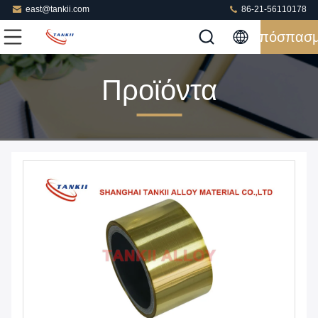
east@tankii.com
86-21-56110178
Απόσπασ
Προϊόντα