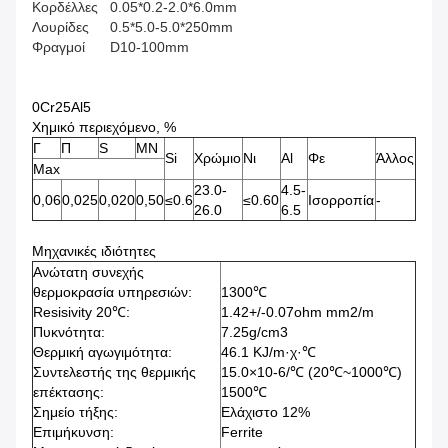
Κορδέλλες
0.05*0.2-2.0*6.0mm
Λουρίδες
0.5*5.0-5.0*250mm
Φραγμοί
D10-100mm
0Cr25Al5
Χημικό περιεχόμενο, %
Γ
Π
S
ΜΝ
Si
Χρώμιο
Νι
Al
Φε
Άλλος
Max
23.0-
4.5-
0,06
0,025
0,020
0,50
≤0.6
≤0.60
Ισορροπία
-
26.0
6.5
Μηχανικές ιδιότητες
Ανώτατη συνεχής
θερμοκρασία υπηρεσιών:
1300℃
Resisivity 20℃:
1.42+/-0.07ohm mm2/m
Πυκνότητα:
7.25g/cm3
Θερμική αγωγιμότητα:
46.1 KJ/m·χ·℃
Συντελεστής της θερμικής
15.0×10-6/℃ (20℃~1000℃)
επέκτασης:
1500℃
Σημείο τήξης:
Ελάχιστο 12%
Επιμήκυνση:
Ferrite