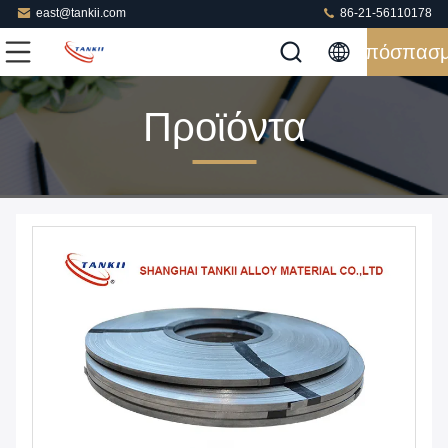
east@tankii.com
86-21-56110178
Απόσπασ
Προϊόντα