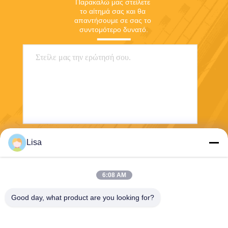
Παρακαλώ μας στείλετε 
το αίτημά σας και θα 
απαντήσουμε σε σας το 
συντομότερο δυνατό.
Lisa
Στείλετε
6:08 AM
Good day, what product are you looking for?
Shanghai Tankii Alloy Material Co.,Ltd