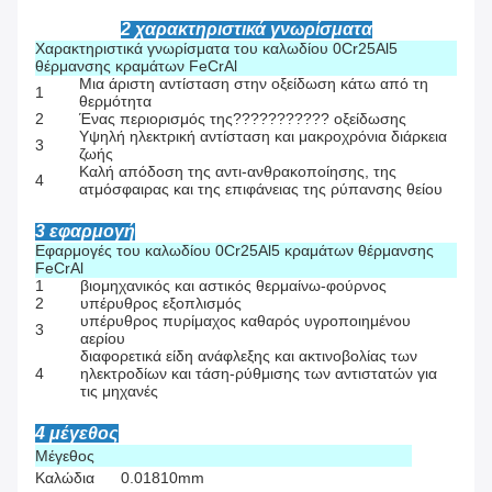
2 χαρακτηριστικά γνωρίσματα
Χαρακτηριστικά γνωρίσματα του καλωδίου 0Cr25Al5
θέρμανσης κραμάτων FeCrAl
Μια άριστη αντίσταση στην οξείδωση κάτω από τη
1
θερμότητα
2
Ένας περιορισμός της??????????? οξείδωσης
Υψηλή ηλεκτρική αντίσταση και μακροχρόνια διάρκεια
3
ζωής
Καλή απόδοση της αντι-ανθρακοποίησης, της
4
ατμόσφαιρας και της επιφάνειας της ρύπανσης θείου
3 εφαρμογή
Εφαρμογές του
καλωδίου 0Cr25Al5 κραμάτων θέρμανσης
FeCrAl
1
βιομηχανικός και αστικός θερμαίνω-φούρνος
2
υπέρυθρος εξοπλισμός
υπέρυθρος πυρίμαχος καθαρός υγροποιημένου
3
αερίου
διαφορετικά είδη ανάφλεξης και ακτινοβολίας των
4
ηλεκτροδίων και τάση-ρύθμισης των αντιστατών για
τις μηχανές
4 μέγεθος
Μέγεθος
Καλώδια
0.01810mm