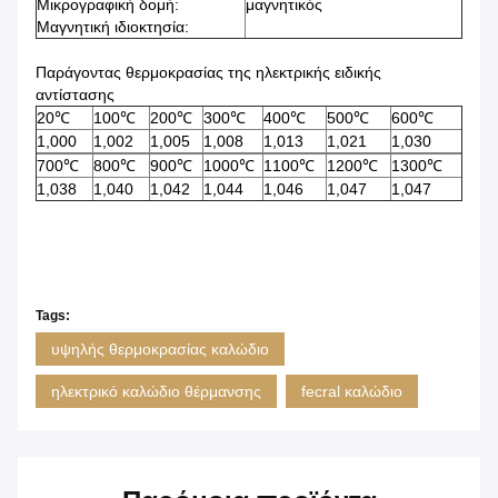
Μικρογραφική δομή:
μαγνητικός
Μαγνητική ιδιοκτησία:
Παράγοντας θερμοκρασίας της ηλεκτρικής ειδικής
αντίστασης
20℃
100℃
200℃
300℃
400℃
500℃
600℃
1,000
1,002
1,005
1,008
1,013
1,021
1,030
700℃
800℃
900℃
1000℃
1100℃
1200℃
1300℃
1,038
1,040
1,042
1,044
1,046
1,047
1,047
Tags:
υψηλής θερμοκρασίας καλώδιο
ηλεκτρικό καλώδιο θέρμανσης
fecral καλώδιο