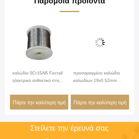
Παρόμοια προϊόντα
καλώδιο 0Cr15Al5 Fecral/
προσαραγμένο καλώδιο
Φω
ηλεκτρικό ανθεκτικό στη
καλωδίων 19x0.52mm
επ
θερμότητα καλώδιο για το
Uniforme αντίσταση για τα
αν
φούρνο
στοιχεία θέρμανσης
κα
ιμή
Πάρτε την καλύτερη τιμή
Πάρτε την καλύτερη τιμή
Πά
εύ
Στείλετε την έρευνά σας