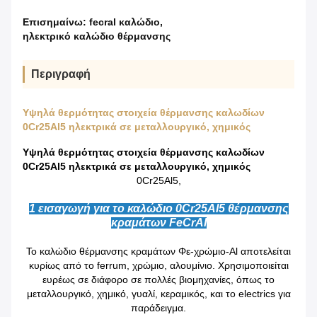
Επισημαίνω:
fecral καλώδιο
,
ηλεκτρικό καλώδιο θέρμανσης
Περιγραφή
Υψηλά θερμότητας στοιχεία θέρμανσης καλωδίων
0Cr25Al5 ηλεκτρικά σε μεταλλουργικό, χημικός
Υψηλά θερμότητας στοιχεία θέρμανσης καλωδίων
0Cr25Al5 ηλεκτρικά σε μεταλλουργικό, χημικός
0Cr25Al5,
1 εισαγωγή για το καλώδιο 0Cr25Al5 θέρμανσης
κραμάτων FeCrAl
Το καλώδιο θέρμανσης κραμάτων Φε-χρώμιο-Al αποτελείται
κυρίως από το ferrum, χρώμιο, αλουμίνιο. Χρησιμοποιείται
ευρέως σε διάφορο σε πολλές βιομηχανίες, όπως
το
μεταλλουργικό
, χημικό, γυαλί, κεραμικός, και το electrics για
παράδειγμα.