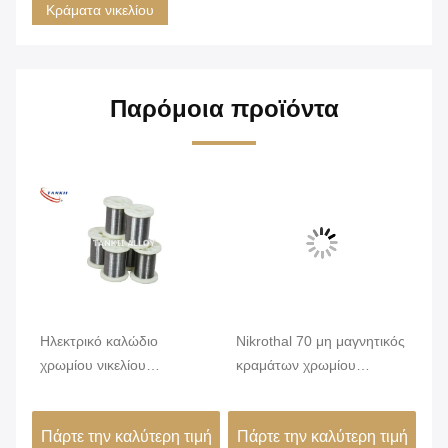
Κράματα νικελίου
Παρόμοια προϊόντα
Ηλεκτρικό καλώδιο
Nikrothal 70 μη μαγνητικός
Αν
χρωμίου νικελίου
κραμάτων χρωμίου
κα
ς
κραμάτων Nicr αντίστασης
νικελίου που οξειδώνεται
αν
Karma 6j22
ανοπτημένος
δι
ιμή
Πάρτε την καλύτερη τιμή
Πάρτε την καλύτερη τιμή
Πά