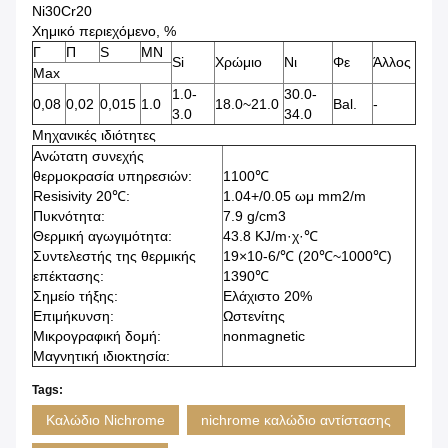
Ni30Cr20
Χημικό περιεχόμενο, %
Γ
Π
S
ΜΝ
Si
Χρώμιο
Νι
Φε
Άλλος
Max
1.0-
30.0-
0,08
0,02
0,015
1.0
18.0~21.0
Bal.
-
3.0
34.0
Μηχανικές ιδιότητες
Ανώτατη συνεχής
θερμοκρασία υπηρεσιών:
1100℃
Resisivity 20℃:
1.04+/0.05 ωμ mm2/m
Πυκνότητα:
7.9 g/cm3
Θερμική αγωγιμότητα:
43.8 KJ/m·χ·℃
Συντελεστής της θερμικής
19×10-6/℃ (20℃~1000℃)
επέκτασης:
1390℃
Σημείο τήξης:
Ελάχιστο 20%
Επιμήκυνση:
Ωστενίτης
Μικρογραφική δομή:
nonmagnetic
Μαγνητική ιδιοκτησία:
Tags:
Καλώδιο Nichrome
nichrome καλώδιο αντίστασης