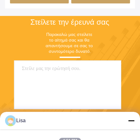
Στείλετε την έρευνά σας
Παρακαλώ μας στείλετε 
το αίτημά σας και θα 
απαντήσουμε σε σας το 
συντομότερο δυνατό.
Lisa
Στείλετε