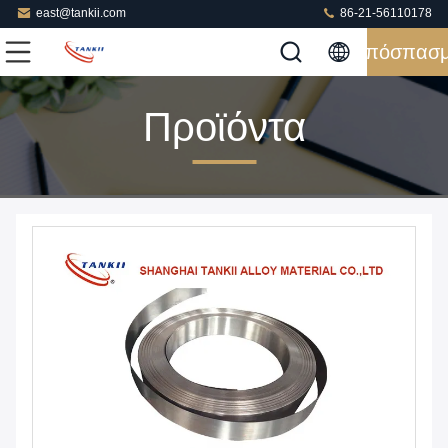
east@tankii.com
86-21-56110178
Απόσπασ
Προϊόντα