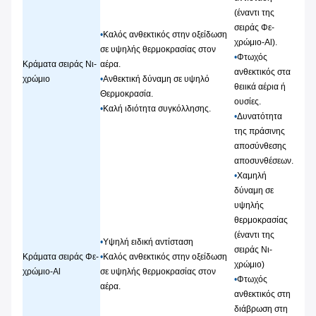
(έναντι της
σειράς Φε-
•
Καλός ανθεκτικός στην οξείδωση
χρώμιο-Al).
σε υψηλής θερμοκρασίας στον
•
Φτωχός
Κράματα σειράς Νι-
αέρα.
ανθεκτικός στα
χρώμιο
•
Ανθεκτική δύναμη σε υψηλό
θειικά αέρια ή
Θερμοκρασία.
ουσίες.
•
Καλή ιδιότητα συγκόλλησης.
•
Δυνατότητα
της πράσινης
αποσύνθεσης
αποσυνθέσεων.
•
Χαμηλή
δύναμη σε
υψηλής
θερμοκρασίας
(έναντι της
•
Υψηλή ειδική αντίσταση
σειράς Νι-
Κράματα σειράς Φε-
•
Καλός ανθεκτικός στην οξείδωση
χρώμιο)
χρώμιο-Al
σε υψηλής θερμοκρασίας στον
•
Φτωχός
αέρα.
ανθεκτικός στη
διάβρωση στη