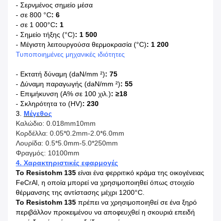
-
Σερνμένος σημείο μέσα
- σε 800 °C
: 6
- σε 1 000°C
: 1
-
Σημείο τήξης (°C)
: 1 500
-
Μέγιστη λειτουργούσα θερμοκρασία (°C)
: 1 200
Τυποποιημένες μηχανικές ιδιότητες
-
Εκτατή δύναμη (daN/mm ²)
: 75
-
Δύναμη παραγωγής (daN/mm ²)
: 55
-
Επιμήκυνση (A% σε 100 χιλ.)
: ≥18
-
Σκληρότητα το (HV)
: 230
3.
Μέγεθος
Καλώδιο: 0.018mm10mm
Κορδέλλα: 0.05*0.2mm-2.0*6.0mm
Λουρίδα: 0.5*5.0mm-5.0*250mm
Φραγμός: 10100mm
4.
Χαρακτηριστικές εφαρμογές
Το Resistohm 135
είναι ένα φερριτικό κράμα της οικογένειας
FeCrAl, η οποία μπορεί να χρησιμοποιηθεί όπως στοιχείο
θέρμανσης της αντίστασης μέχρι 1200°C.
Το Resistohm 135
πρέπει να χρησιμοποιηθεί σε ένα ξηρό
περιβάλλον προκειμένου να αποφευχθεί η σκουριά επειδή