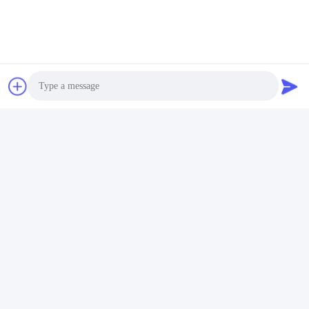
συντομότερο δυνατό.
Στείλετε
Photo
Video Call
Audio Call
Shanghai Tankii Alloy Material Co.,Ltd
east@tankii.com