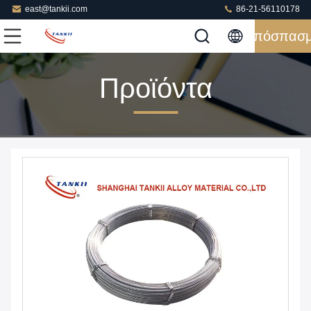
east@tankii.com
86-21-56110178
Απόσπασ
Προϊόντα