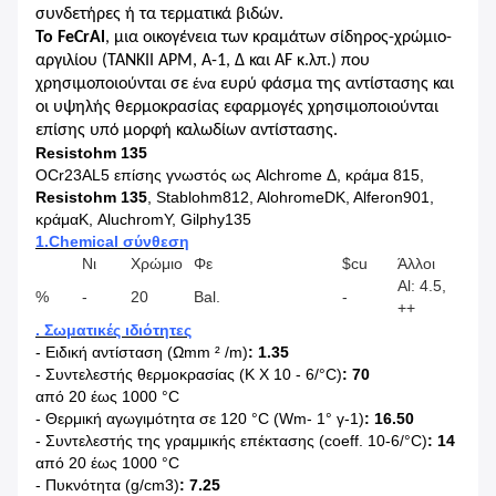
συνδετήρες ή τα τερματικά βιδών.
Το FeCrAl
, μια οικογένεια των κραμάτων σίδηρος-χρώμιο-
αργιλίου (TANKII APM, Α-1, Δ και AF κ.λπ.) που
ένα
χρησιμοποιούνται σε
ευρύ φάσμα της αντίστασης και
οι υψηλής θερμοκρασίας εφαρμογές χρησιμοποιούνται
επίσης υπό μορφή καλωδίων αντίστασης.
Resistohm 135
OCr23AL5
επίσης γνωστός ως Alchrome Δ, κράμα 815,
Resistohm 135
, Stablohm812, AlohromeDK, Alferon901,
κράμαΚ, AluchromΥ, Gilphy135
1.Chemical
σύνθεση
Νι
Χρώμιο
Φε
$cu
Άλλοι
Al: 4.5,
%
-
20
Bal.
-
++
.
Σωματικές ιδιότητες
-
Ειδική αντίσταση (
Ωmm
² /m)
: 1.35
-
Συντελεστής θερμοκρασίας (Κ Χ 10 - 6/°C)
: 70
από 20 έως 1000 °C
-
Θερμική αγωγιμότητα σε 120 °C (Wm- 1° γ-1)
: 16.50
-
Συντελεστής της γραμμικής επέκτασης (coeff. 10-6/°C)
: 14
από 20 έως 1000 °C
-
Πυκνότητα (g/cm3)
: 7.25