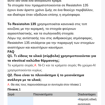
αυτό δεν είναι ένα ανοξείδωτο κράμα.
Τα στοιχεία που πραγματοποιούνται σε Resistohm 135
έχουν έναν άριστο χρόνο ζωής σε ένα θειούχο περιβάλλον,
και ιδιαίτερα όταν οξειδώνει επίσης η ατμόσφαιρα.
Το Resistohm 135
χρησιμοποιείται κανονικά στις τοπ
κουζίνες με την κεραμική, τα στοιχεία φούρνων
αγγειοπλαστικής, και τα σωληνοειδή στοιχεία.
Λόγω της αντίστασής του στις ανθρακούχες ατμόσφαιρες,
Resistohm 135 επιλέγεται για την παραγωγή των στοιχείων
αναπτήρων και καυστήρων καυσίμων.
FAQ
Q1. Τι είδους τα υλικά (σύμβολα) χρησιμοποιούνται για
τα electical καλώδια θέρμανσης;
Τα κράματα σειράς
Α.
Ni-Cr και τα κράματα σειράς Φε-χρώμιο-Al
χρησιμοποιούνται κυρίως.
Q2. Ποιο είναι το πλεονέκτημα ή το μειονέκτημα
ανάλογα με τα υλικά;
Α.
Θα σας τους παρουσιάσουμε εν συντομία στον πίνακα 1
Πίνακας 1
Σειρά
Πλεονεκτήματα
Diadvantages
•
Χαμηλή ειδική
αντίσταση