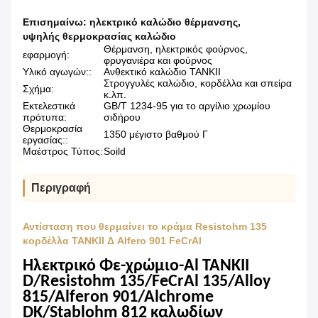
Επισημαίνω:
ηλεκτρικό καλώδιο θέρμανσης
,
υψηλής θερμοκρασίας καλώδιο
Θέρμανση, ηλεκτρικός φούρνος,
εφαρμογή:
φρυγανιέρα και φούρνος
Υλικό αγωγών::
Ανθεκτικό καλώδιο TANKII
Στρογγυλές καλώδιο, κορδέλλα και σπείρα
Σχήμα:
κ.λπ.
Εκτελεστικά
GB/T 1234-95 για το αργίλιο χρωμίου
πρότυπα:
σιδήρου
Θερμοκρασία
1350 μέγιστο βαθμού Γ
εργασίας::
Μαέστρος Τύπος:
Soild
Περιγραφή
Αντίσταση που θερμαίνει το κράμα Resistohm 135
κορδέλλα TANKII Δ Alfero 901 FeCrAl
Ηλεκτρικό Φε-χρώμιο-Al TANKII
D/Resistohm 135/FeCrAl 135/Alloy
815/Alferon 901/Alchrome
DK/Stablohm 812 καλωδίων