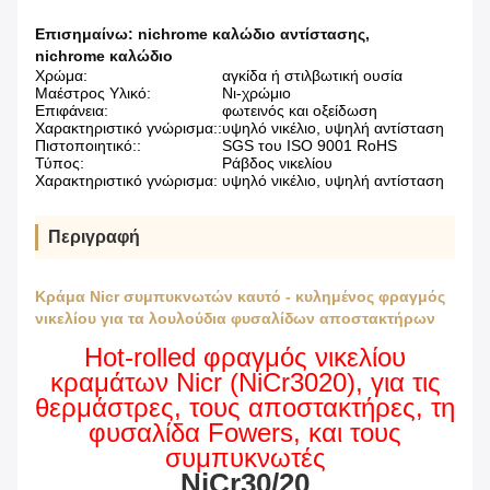
Επισημαίνω:
nichrome καλώδιο αντίστασης
,
nichrome καλώδιο
Χρώμα:
αγκίδα ή στιλβωτική ουσία
Μαέστρος Υλικό:
Νι-χρώμιο
Επιφάνεια:
φωτεινός και οξείδωση
Χαρακτηριστικό γνώρισμα::
υψηλό νικέλιο, υψηλή αντίσταση
Πιστοποιητικό::
SGS του ISO 9001 RoHS
Τύπος:
Ράβδος νικελίου
Χαρακτηριστικό γνώρισμα:
υψηλό νικέλιο, υψηλή αντίσταση
Περιγραφή
Κράμα Nicr συμπυκνωτών καυτό - κυλημένος φραγμός
νικελίου για τα λουλούδια φυσαλίδων αποστακτήρων
Hot-rolled φραγμός νικελίου
κραμάτων Nicr (NiCr3020), για τις
θερμάστρες, τους αποστακτήρες, τη
φυσαλίδα Fowers, και τους
συμπυκνωτές
NiCr30/20