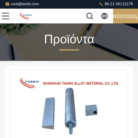
east@tankii.com
86-21-56110178
Απόσπασ
Προϊόντα