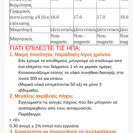
θερμότητας
Γραμμικός
συντελεστής aX10
/
18.0
17.0
17.0
19.0
-6
επέκτασης
Μικροδομή
Ωστενιτικός
Ωστενιτικός
Ωστενιτικός
Ωστενι
Non-
Non-
Non-
Non-
Μαγνητικός
magnetic
magnetic
magnetic
magnet
ΓΙΑΤΙ ΕΠΙΛΕΞΤΕ ΤΙΣ ΗΠΑ;
1. Μικρή ποσότητα, παράδοση λίγος χρόνου
Εάν έχουμε τα αποθέματα, μπορούμε να στείλουμε από
ένα ελάχιστο του δείγματος 1 κλ σε μερικές ημέρες.
Κατασκευάζουμε επίσης τα υλικά συνήθεια-διαταγής στα
ποσά 300 κλ και επάνω
(Μερικά υλικά επιτρέπονται 50 κλ) σε μόνο 3
εβδομάδες.
2. Μεγάλης ακρίβειας πάχος
Εγγυώμαστε τις ανοχές πάχους που δεν μπορούν να
αναπαραχθούν από τους ανταγωνιστές.
Παράδειγμα:
τ
<0>
0,30 ανοχή ± 1% mm≤t που εγγυάται
3. Δυνατότητα να προστεθούν τα πολλαπλάσια