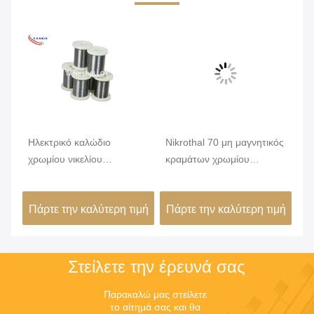
Ηλεκτρικό καλώδιο
Nikrothal 70 μη μαγνητικός
Αν
χρωμίου νικελίου
κραμάτων χρωμίου
κα
ς
κραμάτων Nicr αντίστασης
νικελίου που οξειδώνεται
αν
Karma 6j22
ανοπτημένος
δι
ιμή
Πάρτε την καλύτερη τιμή
Πάρτε την καλύτερη τιμή
Πά
Στείλετε την έρευνά σας
Παρακαλώ μας στείλετε 
το αίτημά σας και θα 