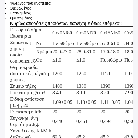
Φωτεινός που ανοπτείται
Οξειδωμένος
Παστωμένος
Σμαλτωμένος
Κυρίως αποδόσεις προϊόντων παρείχαμε όπως επόμενοι:
Εμπορικό σήμα
Cr20Ni80
Cr30Ni70
Cr15Ni60
Cr20N
Ιδιοκτησία
Σημαντική
Νι
Περιθώριο
Περιθώριο
55.0-61.0
34.0-3
χημική
Χρώμιο
20.0-23.0
28.0-31.0
15.0-18.0
18.0-2
ουσία
Φε
≤1.0
≤1.0
Περιθώριο
Περιθ
component%
Θερμοκρασία
συστατικής μέγιστη
1200
1250
1150
1100
χρήσης
Σημείο τήξης
1400
1380
1390
1390
Πυκνότητα g/cm3
8.40
8.10
8.20
7.90
Ειδική αντίσταση
1.09±0.05
1.18±0.05
1.11±0.05
1.04±0
μΩ·μ, 20
Επέκταση rate%
20
20
20
20
Συγκεκριμένη
0,440
0,461
0,494
0,500
θερμότητα J/g.
Συντελεστής KJ/M.h
διεξαγωγής
60.3
45.2
45.2
43.8