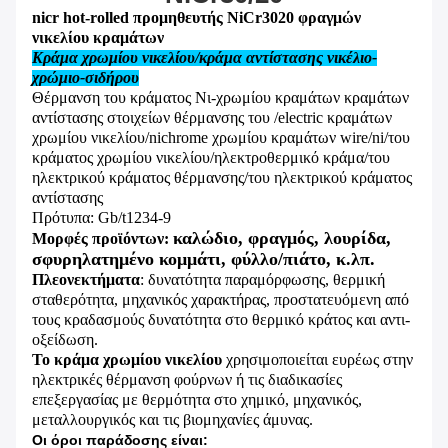
nicr hot-rolled προμηθευτής NiCr3020 φραγμών
νικελίου κραμάτων
Κράμα χρωμίου νικελίου/κράμα αντίστασης νικέλιο-
χρώμιο-σιδήρου
Θέρμανση του κράματος Νι-χρωμίου κραμάτων κραμάτων
αντίστασης στοιχείων θέρμανσης του /electric κραμάτων
χρωμίου νικελίου/nichrome χρωμίου κραμάτων wire/ni/του
κράματος χρωμίου νικελίου/ηλεκτροθερμικό κράμα/του
ηλεκτρικού κράματος θέρμανσης/του ηλεκτρικού κράματος
αντίστασης
Πρότυπα: Gb/t1234-9
καλώδιο, φραγμός, λουρίδα,
Μορφές προϊόντων:
σφυρηλατημένο κομμάτι, φύλλο/πιάτο, κ.λπ.
Πλεονεκτήματα
: δυνατότητα παραμόρφωσης, θερμική
σταθερότητα, μηχανικός χαρακτήρας, προστατευόμενη από
τους κραδασμούς δυνατότητα στο θερμικό κράτος και αντι-
οξείδωση.
Το κράμα χρωμίου νικελίου
χρησιμοποιείται ευρέως στην
ηλεκτρικές θέρμανση φούρνων ή τις διαδικασίες
επεξεργασίας με θερμότητα στο χημικό, μηχανικός,
μεταλλουργικός και τις βιομηχανίες άμυνας.
Οι όροι παράδοσης είναι: