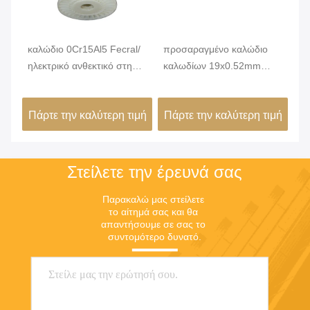
καλώδιο 0Cr15Al5 Fecral/
προσαραγμένο καλώδιο
Φω
ηλεκτρικό ανθεκτικό στη
καλωδίων 19x0.52mm
επ
θερμότητα καλώδιο για το
Uniforme αντίσταση για τα
αν
φούρνο
στοιχεία θέρμανσης
κα
ιμή
Πάρτε την καλύτερη τιμή
Πάρτε την καλύτερη τιμή
Πά
εύ
Στείλετε την έρευνά σας
Παρακαλώ μας στείλετε 
το αίτημά σας και θα 
απαντήσουμε σε σας το 
συντομότερο δυνατό.