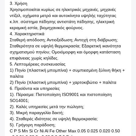
3. Χρήση
Χρησιμοποιείται κυρίως σε ηλεκτρικές μηχανές, μηχανές
ντίζελ, οχήματα μετρό και αυτοκίνητα υψηλής ταχύτητας
κ.λπ. σύστημα πέδησης αντιστάτη πέδησης, ηλεκτρική
κεραμική εστία, βιομηχανικός φούρνος.
4. Χαρακτηριστικά
Σταθερή απόδοση; Αντιοξείδωση; Αντοχή στη διάβρωση;
Σταθερότητα σε υψηλή θερμοκρασία; Εξαιρετική ικανότητα
σχηματισμού πηνίου; Ομοιόμορφη και όμορφη κατάσταση
επιφάνειας χωρίς κηλίδες.
5. Λεπτομέρειες συσκευασίας
1) Πηνίο (πλαστική μπομπίνα) + συμπιεσμένη ξύλινη θήκη +
παλέτα
2) Πηνίο (πλαστική μπομπίνα) + χαρτοκιβώτιο + παλέτα
6. Προϊόντα και υπηρεσίες
1). Πέρασμα: Πιστοποίηση ISO9001 και πιστοποίηση
SO14001;
2). Καλές υπηρεσίες μετά την πώληση;
3). Μικρή παραγγελία δεκτή;
4). Σταθερές ιδιότητες σε υψηλή θερμοκρασία;
5). Γρήγορη παράδοση;
C P S Mn Si Cr Ni Al Fe Other Max 0.05 0.025 0.020 0.50