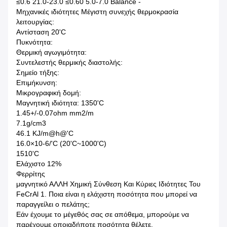
≤0.6 21.0-23.0 ≤0.60 5.0-7.0 Balance -
Μηχανικές ιδιότητες Μέγιστη συνεχής θερμοκρασία
λειτουργίας:
Αντίσταση 20'C
Πυκνότητα:
Θερμική αγωγιμότητα:
Συντελεστής θερμικής διαστολής:
Σημείο τήξης:
Επιμήκυνση:
Μικρογραφική δομή:
Μαγνητική ιδιότητα: 1350'C
1.45+/-0.07ohm mm2/m
7.1g/cm3
46.1 KJ/m@h@'C
16.0×10-6/'C (20'C~1000'C)
1510'C
Ελάχιστο 12%
Φερρίτης
μαγνητικό ΑΛΛΗ Χημική Σύνθεση Και Κύριες Ιδιότητες Του
FeCrAl 1. Ποια είναι η ελάχιστη ποσότητα που μπορεί να
παραγγείλει ο πελάτης;
Εάν έχουμε το μέγεθός σας σε απόθεμα, μπορούμε να
παρέχουμε οποιαδήποτε ποσότητα θέλετε.