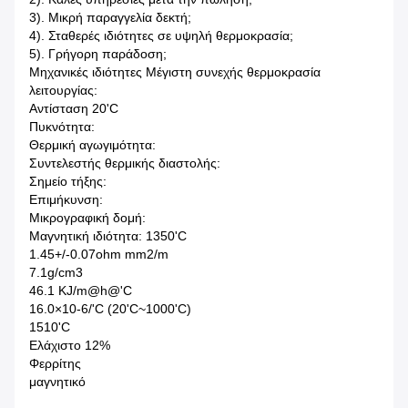
3). Μικρή παραγγελία δεκτή;
4). Σταθερές ιδιότητες σε υψηλή θερμοκρασία;
5). Γρήγορη παράδοση;
Μηχανικές ιδιότητες Μέγιστη συνεχής θερμοκρασία
λειτουργίας:
Αντίσταση 20'C
Πυκνότητα:
Θερμική αγωγιμότητα:
Συντελεστής θερμικής διαστολής:
Σημείο τήξης:
Επιμήκυνση:
Μικρογραφική δομή:
Μαγνητική ιδιότητα: 1350'C
1.45+/-0.07ohm mm2/m
7.1g/cm3
46.1 KJ/m@h@'C
16.0×10-6/'C (20'C~1000'C)
1510'C
Ελάχιστο 12%
Φερρίτης
μαγνητικό