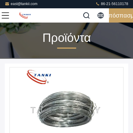
east@tankii.com
86-21-56110178
Απόσπασ
Προϊόντα