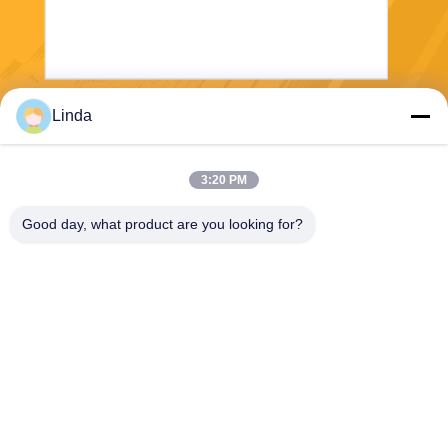
Linda
Στείλετε
3:20 PM
Good day, what product are you looking for?
Shanghai Tankii Alloy Material Co.,Ltd
east@tankii.com
86-21-56110178
1900 Mudanjiang Road, περ
ιοχή Baoshan, 201999, Σαγκ
άη, Κίνα