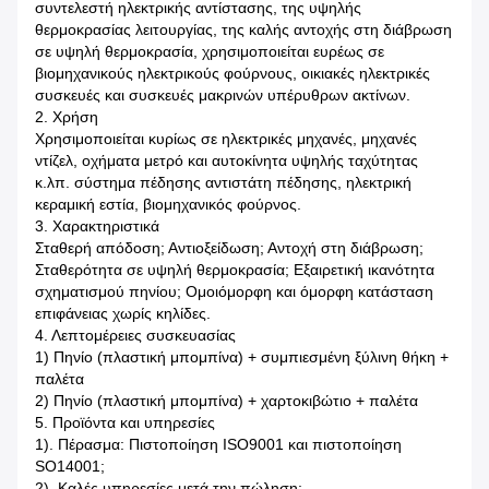
συντελεστή ηλεκτρικής αντίστασης, της υψηλής
θερμοκρασίας λειτουργίας, της καλής αντοχής στη διάβρωση
σε υψηλή θερμοκρασία, χρησιμοποιείται ευρέως σε
βιομηχανικούς ηλεκτρικούς φούρνους, οικιακές ηλεκτρικές
συσκευές και συσκευές μακρινών υπέρυθρων ακτίνων.
2. Χρήση
Χρησιμοποιείται κυρίως σε ηλεκτρικές μηχανές, μηχανές
ντίζελ, οχήματα μετρό και αυτοκίνητα υψηλής ταχύτητας
κ.λπ. σύστημα πέδησης αντιστάτη πέδησης, ηλεκτρική
κεραμική εστία, βιομηχανικός φούρνος.
3. Χαρακτηριστικά
Σταθερή απόδοση; Αντιοξείδωση; Αντοχή στη διάβρωση;
Σταθερότητα σε υψηλή θερμοκρασία; Εξαιρετική ικανότητα
σχηματισμού πηνίου; Ομοιόμορφη και όμορφη κατάσταση
επιφάνειας χωρίς κηλίδες.
4. Λεπτομέρειες συσκευασίας
1) Πηνίο (πλαστική μπομπίνα) + συμπιεσμένη ξύλινη θήκη +
παλέτα
2) Πηνίο (πλαστική μπομπίνα) + χαρτοκιβώτιο + παλέτα
5. Προϊόντα και υπηρεσίες
1). Πέρασμα: Πιστοποίηση ISO9001 και πιστοποίηση
SO14001;
2). Καλές υπηρεσίες μετά την πώληση;