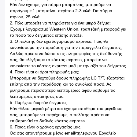
Εάν δεν έχουμε, για σύρμα μπομπίνας, μπορούμε να
παράγουμε 1 μπομπίνα, περίπου 2-3 κιλά. Για σύρμα
πηνίου, 25 κιλά.
2. Πώς μπορείτε να πληρώσετε για ένα μικρό δείγμα;
Έχουμε λογαριασμό Western Union, τραπεζική μεταφορά για
το ποσό του δείγματος επίσης εντάξει.
3. Ο πελάτης δεν έχει λογαριασμό express. Πώς θα
κανονίσουμε την παράδοση για την παραγγελία δείγματος;
Απλώς πρέπει να δώσετε τις πληροφορίες της διεύθυνσής
σας, θα ελέγξουμε το κόστος express, μπορείτε να
κανονίσετε το κόστος express μαζί με την αξία του δείγματος.
4. Ποιοι είναι οι όροι πληρωμής μας;
Μπορούμε να δεχτούμε όρους πληρωμής LC T/T, εξαρτάται
επίσης από την παράδοση και το συνολικό ποσό. Ας
μιλήσουμε περισσότερο λεπτομερώς αφού λάβουμε τις
λεπτομερείς απαιτήσεις σας.
5. Παρέχετε δωρεάν δείγματα;
Εάν θέλετε μερικά μέτρα και έχουμε απόθεμα του μεγέθους
σας, μπορούμε να παρέχουμε, ο πελάτης πρέπει να
επιβαρυνθεί το διεθνές κόστος express.
6. Ποιος είναι ο χρόνος εργασίας μας;
Θα σας απαντήσουμε μέσω email/τηλεφώνου Εργαλείο