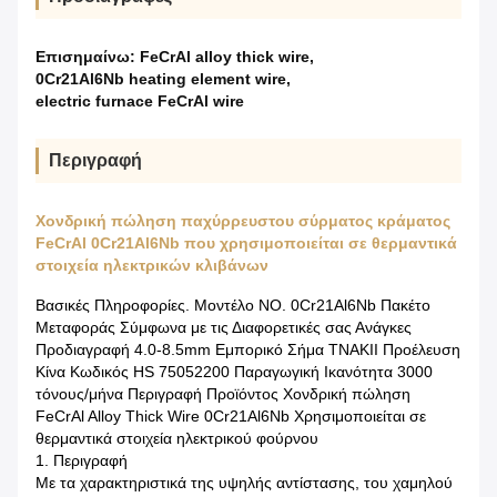
Επισημαίνω:
FeCrAl alloy thick wire
,
0Cr21Al6Nb heating element wire
,
electric furnace FeCrAl wire
Περιγραφή
Χονδρική πώληση παχύρρευστου σύρματος κράματος
FeCrAl 0Cr21Al6Nb που χρησιμοποιείται σε θερμαντικά
στοιχεία ηλεκτρικών κλιβάνων
Βασικές Πληροφορίες. Μοντέλο NO. 0Cr21Al6Nb Πακέτο
Μεταφοράς Σύμφωνα με τις Διαφορετικές σας Ανάγκες
Προδιαγραφή 4.0-8.5mm Εμπορικό Σήμα TNAKII Προέλευση
Κίνα Κωδικός HS 75052200 Παραγωγική Ικανότητα 3000
τόνους/μήνα Περιγραφή Προϊόντος Χονδρική πώληση
FeCrAl Alloy Thick Wire 0Cr21Al6Nb Χρησιμοποιείται σε
θερμαντικά στοιχεία ηλεκτρικού φούρνου
1. Περιγραφή
Με τα χαρακτηριστικά της υψηλής αντίστασης, του χαμηλού